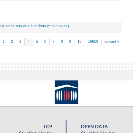
ote à seize ans aux élections municipales)
1
2
3
4
5
6
7
8
9
10
16659
suivant »
LCP
OPEN DATA
Accédez à toute
Accédez à toutes