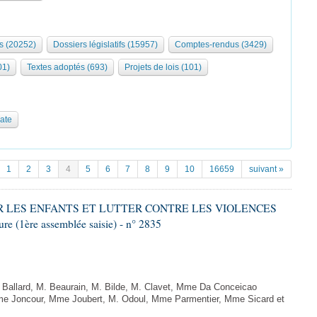
s (20252)
Dossiers législatifs (15957)
Comptes-rendus (3429)
01)
Textes adoptés (693)
Projets de lois (101)
date
1
2
3
4
5
6
7
8
9
10
16659
suivant »
GER LES ENFANTS ET LUTTER CONTRE LES VIOLENCES
 (1ère assemblée saisie) - n° 2835
allard, M. Beaurain, M. Bilde, M. Clavet, Mme Da Conceicao
Mme Joncour, Mme Joubert, M. Odoul, Mme Parmentier, Mme Sicard et