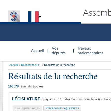
Assemb
Accèder à
la page
Vos
Travaux
Accueil
d'accueil
députés
parlementaires
Vous
Accueil
Recherche sur...
Résultats de la recherche
êtes
Résultats de la recherche
Général
ici
CONNEX
TRAVA
CONNA
DÉC
:
166578
résultats trouvés
LÉGISLATURE
(Cliquez sur l'un des boutons pour faire un choix
17e législature (X)
Précédentes législatures