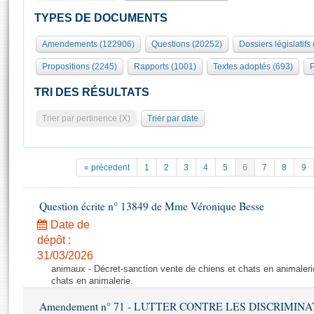
S'id
Présidence
Séance publique
Rôle et pouvoirs de l'Assemblée
Visiter l'Assemblée
TYPES DE DOCUMENTS
Fiches « Connaissance de l’Assemblée »
577 députés
Commissions et autres organes
Visite virtuelle du palais Bourbon
Amendements (122906)
Questions (20252)
Dossiers législatifs
Organisation de l'Assemblée
Groupes politiques
Europe et International
Assister à une séance
Mot
Propositions (2245)
Rapports (1001)
Textes adoptés (693)
P
Présidence
Conférence des Présidents
Bureau
Collège des Ques
Élections législatives
Contrôle et évaluation
Accès des chercheurs à l’Assemblée
TRI DES RÉSULTATS
Congrès
Les évènements
S'inscrire
Trier par pertinence (X)
Trier par date
Pétitions
Statistiques et chiffres clés
Transparence et déontologie
Vous n'ave
Patrimoine
E
Documents de référence
« précedent
1
2
3
4
5
6
7
8
9
La Bibliothèque
( Constitution | Règlement de l'Assemblée ... )
Documents parlementaires
Les archives
Question écrite n° 13849 de Mme Véronique Besse
Projets de loi
Contacts et plan d'accès
Date de
Propositions de loi
Histoire
Photos libres de droit
dépôt :
Amendements
Juniors
31/03/2026
Textes adoptés
animaux - Décret-sanction vente de chiens et chats en animaleri
Anciennes législatures
chats en animalerie.
Liens vers les sites publics
Rapports d'information
Amendement n° 71 - LUTTER CONTRE LES DISCRIMIN