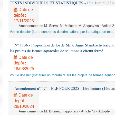
Rapports d'enquête
TESTS INDIVIDUELS ET STATISTIQUES - 1ère lecture (1ère as
Rapports législatifs
Date de
Rapports sur l'application des lois
dépôt :
Baromètre de l’application des lois
17/11/2023
Amendement de M. Serva, M. Molac et M. Acquaviva - Article 2
Voir le dossier (Lutte contre les discriminations par la pratique de tests 
Dossiers législatifs
Budget et sécurité sociale
N° 1136 - Proposition de loi de Mme Anne Stambach-Terrenoir 
Questions écrites et orales
les projets de fermes aquacoles de saumons à circuit fermé
Comptes rendus des débats
Date de
dépôt :
18/03/2025
Voir le dossier (Instaurer un moratoire sur les projets de fermes aquac
Amendement n° 574 - PLF POUR 2025 - 1ère lecture (1ère ass
Date de
dépôt :
28/10/2024
Amendement de M. Bruneau, rapporteur - Article 42 -
Adopté