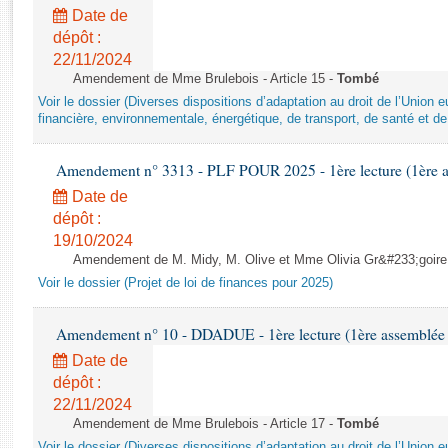
Rapports d'enquête
Date de
Rapports législatifs
dépôt :
Rapports sur l'application des lois
22/11/2024
Baromètre de l’application des lois
Amendement de Mme Brulebois - Article 15 -
Tombé
Voir le dossier (Diverses dispositions d’adaptation au droit de l’Unio
financière, environnementale, énergétique, de transport, de santé et de
Dossiers législatifs
Budget et sécurité sociale
Amendement n° 3313 - PLF POUR 2025 - 1ère lecture (1ère as
Questions écrites et orales
Date de
Comptes rendus des débats
dépôt :
19/10/2024
Amendement de M. Midy, M. Olive et Mme Olivia Gr&#233;goire - 
Voir le dossier (Projet de loi de finances pour 2025)
Amendement n° 10 - DDADUE - 1ère lecture (1ère assemblée s
Date de
dépôt :
22/11/2024
Amendement de Mme Brulebois - Article 17 -
Tombé
Voir le dossier (Diverses dispositions d’adaptation au droit de l’Unio