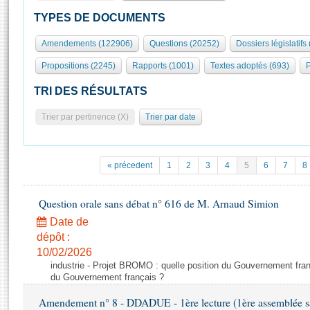
S'id
Présidence
Séance publique
Rôle et pouvoirs de l'Assemblée
Visiter l'Assemblée
TYPES DE DOCUMENTS
Fiches « Connaissance de l’Assemblée »
577 députés
Commissions et autres organes
Visite virtuelle du palais Bourbon
Amendements (122906)
Questions (20252)
Dossiers législatifs
Organisation de l'Assemblée
Groupes politiques
Europe et International
Assister à une séance
Mot
Propositions (2245)
Rapports (1001)
Textes adoptés (693)
P
Présidence
Conférence des Présidents
Bureau
Collège des Ques
Élections législatives
Contrôle et évaluation
Accès des chercheurs à l’Assemblée
TRI DES RÉSULTATS
Congrès
Les évènements
S'inscrire
Trier par pertinence (X)
Trier par date
Pétitions
Statistiques et chiffres clés
Transparence et déontologie
Vous n'ave
Patrimoine
E
Documents de référence
« précedent
1
2
3
4
5
6
7
8
La Bibliothèque
( Constitution | Règlement de l'Assemblée ... )
Documents parlementaires
Les archives
Question orale sans débat n° 616 de M. Arnaud Simion
Projets de loi
Contacts et plan d'accès
Date de
Propositions de loi
Histoire
Photos libres de droit
dépôt :
Amendements
Juniors
10/02/2026
Textes adoptés
industrie - Projet BROMO : quelle position du Gouvernement fran
Anciennes législatures
du Gouvernement français ?
Liens vers les sites publics
Rapports d'information
Amendement n° 8 - DDADUE - 1ère lecture (1ère assemblée sai