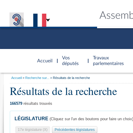
Assemb
Accèder à
la page
Vos
Travaux
Accueil
d'accueil
députés
parlementaires
Vous
Accueil
Recherche sur...
Résultats de la recherche
êtes
Résultats de la recherche
Général
ici
CONNEX
TRAVA
CONNA
DÉC
:
166579
résultats trouvés
LÉGISLATURE
(Cliquez sur l'un des boutons pour faire un choix
17e législature (X)
Précédentes législatures