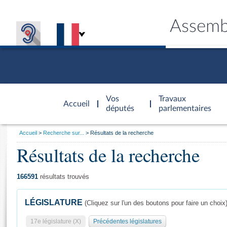
Assemb
Accèder à
la page
Vos
Travaux
Accueil
d'accueil
députés
parlementaires
Vous
Accueil
Recherche sur...
Résultats de la recherche
êtes
Résultats de la recherche
Général
ici
CONNEX
TRAVA
CONNA
DÉC
:
166591
résultats trouvés
LÉGISLATURE
(Cliquez sur l'un des boutons pour faire un choix
17e législature (X)
Précédentes législatures