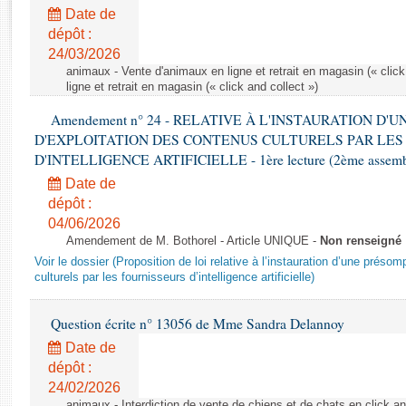
Rapports d'enquête
Date de
Rapports législatifs
dépôt :
Rapports sur l'application des lois
24/03/2026
Baromètre de l’application des lois
animaux - Vente d'animaux en ligne et retrait en magasin (« click
ligne et retrait en magasin (« click and collect »)
Amendement n° 24 - RELATIVE À L'INSTAURATION D'
Dossiers législatifs
D'EXPLOITATION DES CONTENUS CULTURELS PAR LES
Budget et sécurité sociale
D'INTELLIGENCE ARTIFICIELLE - 1ère lecture (2ème assemblé
Questions écrites et orales
Date de
Comptes rendus des débats
dépôt :
04/06/2026
Amendement de M. Bothorel - Article UNIQUE -
Non renseigné
Voir le dossier (Proposition de loi relative à l’instauration d’une présom
culturels par les fournisseurs d’intelligence artificielle)
Question écrite n° 13056 de Mme Sandra Delannoy
Date de
dépôt :
24/02/2026
animaux - Interdiction de vente de chiens et de chats en click and