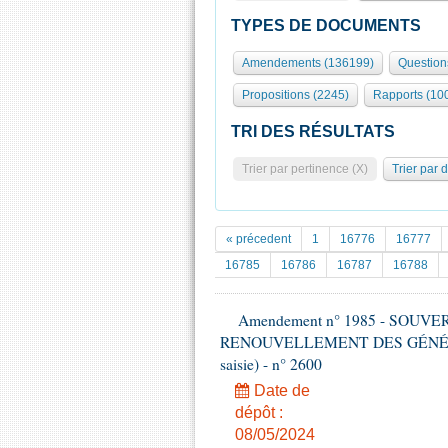
TYPES DE DOCUMENTS
Amendements (136199)
Question
Propositions (2245)
Rapports (10
TRI DES RÉSULTATS
Trier par pertinence (X)
Trier par 
« précedent
1
16776
16777
16785
16786
16787
16788
Amendement n° 1985 - SOUV
RENOUVELLEMENT DES GÉNÉRATI
saisie) - n° 2600
Date de
dépôt :
08/05/2024