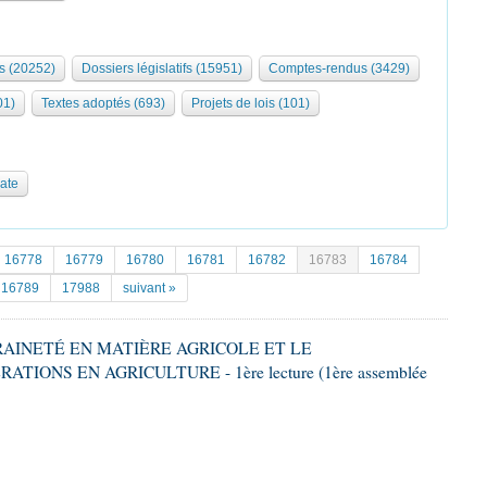
s (20252)
Dossiers législatifs (15951)
Comptes-rendus (3429)
01)
Textes adoptés (693)
Projets de lois (101)
date
16778
16779
16780
16781
16782
16783
16784
16789
17988
suivant »
ERAINETÉ EN MATIÈRE AGRICOLE ET LE
ONS EN AGRICULTURE - 1ère lecture (1ère assemblée