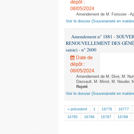
dépôt :
08/05/2024
Amendement de M. Forissier - Apr
Voir le dossier (Souveraineté en matièr
Amendement n° 1881 - SOUV
RENOUVELLEMENT DES GÉNÉRATI
saisie) - n° 2600
Date de
dépôt :
08/05/2024
Amendement de M. Dive, M. Nury
Dassault, M. Minot, M. Neuder, M
Rejeté
Voir le dossier (Souveraineté en matièr
« précedent
1
16776
16777
16785
16786
16787
16788