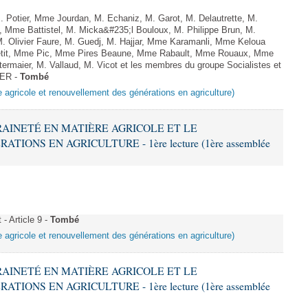
otier, Mme Jourdan, M. Echaniz, M. Garot, M. Delautrette, M.
te, Mme Battistel, M. Micka&#235;l Bouloux, M. Philippe Brun, M.
 M. Olivier Faure, M. Guedj, M. Hajjar, Mme Karamanli, Mme Keloua
Petit, Mme Pic, Mme Pires Beaune, Mme Rabault, Mme Rouaux, Mme
rmaier, M. Vallaud, M. Vicot et les membres du groupe Socialistes et
IER -
Tombé
e agricole et renouvellement des générations en agriculture)
ERAINETÉ EN MATIÈRE AGRICOLE ET LE
ONS EN AGRICULTURE - 1ère lecture (1ère assemblée
- Article 9 -
Tombé
e agricole et renouvellement des générations en agriculture)
ERAINETÉ EN MATIÈRE AGRICOLE ET LE
ONS EN AGRICULTURE - 1ère lecture (1ère assemblée