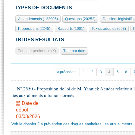
S'id
Présidence
Séance publique
Rôle et pouvoirs de l'Assemblée
Visiter l'Assemblée
TYPES DE DOCUMENTS
Fiches « Connaissance de l’Assemblée »
577 députés
Commissions et autres organes
Visite virtuelle du palais Bourbon
Amendements (122906)
Questions (20252)
Dossiers législatifs
Organisation de l'Assemblée
Groupes politiques
Europe et International
Assister à une séance
Mot
Propositions (2245)
Rapports (1001)
Textes adoptés (693)
P
Présidence
Conférence des Présidents
Bureau
Collège des Ques
Élections législatives
Contrôle et évaluation
Accès des chercheurs à l’Assemblée
TRI DES RÉSULTATS
Congrès
Les évènements
S'inscrire
Trier par pertinence (X)
Trier par date
Pétitions
Statistiques et chiffres clés
Transparence et déontologie
Vous n'ave
Patrimoine
E
Documents de référence
« précedent
1
2
3
4
5
6
La Bibliothèque
( Constitution | Règlement de l'Assemblée ... )
Documents parlementaires
Les archives
N° 2550 - Proposition de loi de M. Yannick Neuder relative à la
Projets de loi
Contacts et plan d'accès
liés aux aliments ultratransformés
Propositions de loi
Histoire
Photos libres de droit
Date de
Amendements
Juniors
dépôt :
Textes adoptés
03/03/2026
Anciennes législatures
Voir le dossier (La prévention des risques sanitaires liés aux aliments 
Liens vers les sites publics
Rapports d'information