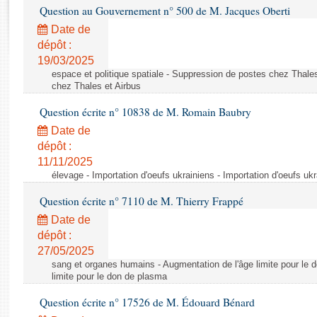
Rapports d'enquête
Question au Gouvernement n° 500 de M. Jacques Oberti
Rapports législatifs
Date de
Rapports sur l'application des lois
dépôt :
Baromètre de l’application des lois
19/03/2025
espace et politique spatiale - Suppression de postes chez Thale
chez Thales et Airbus
Dossiers législatifs
Question écrite n° 10838 de M. Romain Baubry
Budget et sécurité sociale
Date de
Questions écrites et orales
dépôt :
Comptes rendus des débats
11/11/2025
élevage - Importation d'oeufs ukrainiens - Importation d'oeufs uk
Question écrite n° 7110 de M. Thierry Frappé
Date de
dépôt :
27/05/2025
sang et organes humains - Augmentation de l'âge limite pour le 
limite pour le don de plasma
Question écrite n° 17526 de M. Édouard Bénard