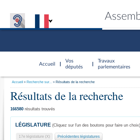
Assemb
Accèder à
la page
Vos
Travaux
Accueil
d'accueil
députés
parlementaires
Vous
Accueil
Recherche sur...
Résultats de la recherche
êtes
Résultats de la recherche
Général
ici
CONNEX
TRAVA
CONNA
DÉC
:
166580
résultats trouvés
LÉGISLATURE
(Cliquez sur l'un des boutons pour faire un choix
17e législature (X)
Précédentes législatures