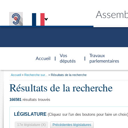
Assemb
Accèder à
la page
Vos
Travaux
Accueil
d'accueil
députés
parlementaires
Vous
Accueil
Recherche sur...
Résultats de la recherche
êtes
Résultats de la recherche
Général
ici
CONNEX
TRAVA
CONNA
DÉC
:
166581
résultats trouvés
LÉGISLATURE
(Cliquez sur l'un des boutons pour faire un choix
17e législature (X)
Précédentes législatures