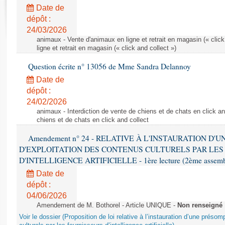
Rapports d'enquête
Date de
Rapports législatifs
dépôt :
Rapports sur l'application des lois
24/03/2026
Baromètre de l’application des lois
animaux - Vente d'animaux en ligne et retrait en magasin (« click
ligne et retrait en magasin (« click and collect »)
Question écrite n° 13056 de Mme Sandra Delannoy
Dossiers législatifs
Date de
Budget et sécurité sociale
dépôt :
Questions écrites et orales
24/02/2026
Comptes rendus des débats
animaux - Interdiction de vente de chiens et de chats en click and
chiens et de chats en click and collect
Amendement n° 24 - RELATIVE À L'INSTAURATION D'
D'EXPLOITATION DES CONTENUS CULTURELS PAR LES
D'INTELLIGENCE ARTIFICIELLE - 1ère lecture (2ème assemblé
Date de
dépôt :
04/06/2026
Amendement de M. Bothorel - Article UNIQUE -
Non renseigné
Voir le dossier (Proposition de loi relative à l’instauration d’une présom