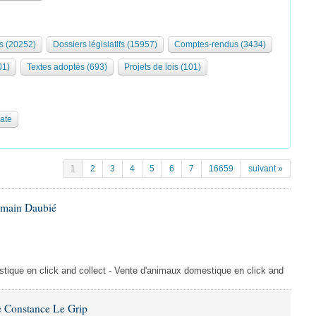
s (20252)
Dossiers législatifs (15957)
Comptes-rendus (3434)
01)
Textes adoptés (693)
Projets de lois (101)
date
1
2
3
4
5
6
7
16659
suivant »
omain Daubié
ique en click and collect - Vente d'animaux domestique en click and
 Constance Le Grip