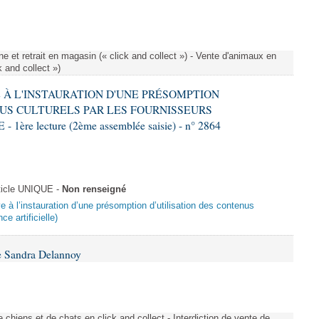
e et retrait en magasin (« click and collect ») - Vente d'animaux en
k and collect »)
VE À L'INSTAURATION D'UNE PRÉSOMPTION
US CULTURELS PAR LES FOURNISSEURS
re lecture (2ème assemblée saisie) - n° 2864
ticle UNIQUE -
Non renseigné
ive à l’instauration d’une présomption d’utilisation des contenus
ce artificielle)
e Sandra Delannoy
 chiens et de chats en click and collect - Interdiction de vente de