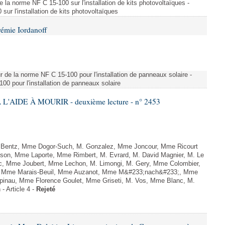
e la norme NF C 15-100 sur l'installation de kits photovoltaïques -
ur l'installation de kits photovoltaïques
rémie Iordanoff
ur de la norme NF C 15-100 pour l'installation de panneaux solaire -
00 pour l'installation de panneaux solaire
L'AIDE À MOURIR - deuxième lecture - n° 2453
. Bentz, Mme Dogor-Such, M. Gonzalez, Mme Joncour, Mme Ricourt
Tesson, Mme Laporte, Mme Rimbert, M. Evrard, M. David Magnier, M. Le
c, Mme Joubert, Mme Lechon, M. Limongi, M. Gery, Mme Colombier,
rd, Mme Marais-Beuil, Mme Auzanot, Mme M&#233;nach&#233;, Mme
;pinau, Mme Florence Goulet, Mme Griseti, M. Vos, Mme Blanc, M.
- Article 4 -
Rejeté