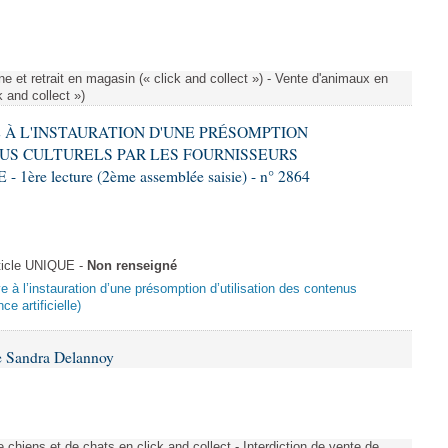
e et retrait en magasin (« click and collect ») - Vente d'animaux en
k and collect »)
VE À L'INSTAURATION D'UNE PRÉSOMPTION
US CULTURELS PAR LES FOURNISSEURS
re lecture (2ème assemblée saisie) - n° 2864
ticle UNIQUE -
Non renseigné
ive à l’instauration d’une présomption d’utilisation des contenus
ce artificielle)
e Sandra Delannoy
 chiens et de chats en click and collect - Interdiction de vente de