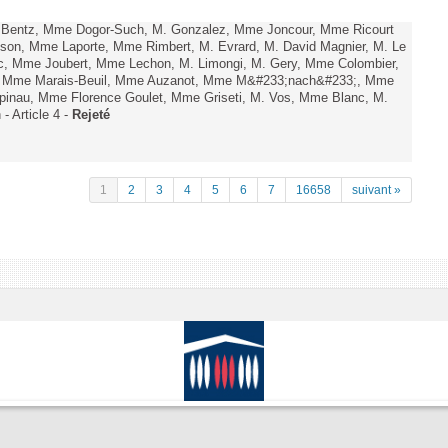
. Bentz, Mme Dogor-Such, M. Gonzalez, Mme Joncour, Mme Ricourt
Tesson, Mme Laporte, Mme Rimbert, M. Evrard, M. David Magnier, M. Le
c, Mme Joubert, Mme Lechon, M. Limongi, M. Gery, Mme Colombier,
rd, Mme Marais-Beuil, Mme Auzanot, Mme M&#233;nach&#233;, Mme
;pinau, Mme Florence Goulet, Mme Griseti, M. Vos, Mme Blanc, M.
- Article 4 -
Rejeté
1
2
3
4
5
6
7
16658
suivant »