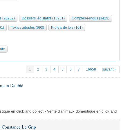
s (20252)
Dossiers législatifs (15951)
Comptes-rendus (3429)
01)
Textes adoptés (693)
Projets de lois (101)
date
1
2
3
4
5
6
7
16658
suivant »
omain Daubié
ique en click and collect - Vente d'animaux domestique en click and
 Constance Le Grip