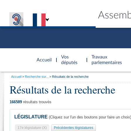
Assemb
Accèder à
la page
Vos
Travaux
Accueil
d'accueil
députés
parlementaires
Vous
Accueil
Recherche sur...
Résultats de la recherche
êtes
Résultats de la recherche
Général
ici
CONNEX
TRAVA
CONNA
DÉC
:
166589
résultats trouvés
LÉGISLATURE
(Cliquez sur l'un des boutons pour faire un choix
17e législature (X)
Précédentes législatures