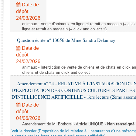
Rapports d'enquête
Date de
Rapports législatifs
dépôt :
Rapports sur l'application des lois
24/03/2026
Baromètre de l’application des lois
animaux - Vente d'animaux en ligne et retrait en magasin (« click
ligne et retrait en magasin (« click and collect »)
Question écrite n° 13056 de Mme Sandra Delannoy
Dossiers législatifs
Date de
Budget et sécurité sociale
dépôt :
Questions écrites et orales
24/02/2026
Comptes rendus des débats
animaux - Interdiction de vente de chiens et de chats en click and
chiens et de chats en click and collect
Amendement n° 24 - RELATIVE À L'INSTAURATION D'
D'EXPLOITATION DES CONTENUS CULTURELS PAR LES
D'INTELLIGENCE ARTIFICIELLE - 1ère lecture (2ème assemblé
Date de
dépôt :
04/06/2026
Amendement de M. Bothorel - Article UNIQUE -
Non renseigné
Voir le dossier (Proposition de loi relative à l’instauration d’une présom