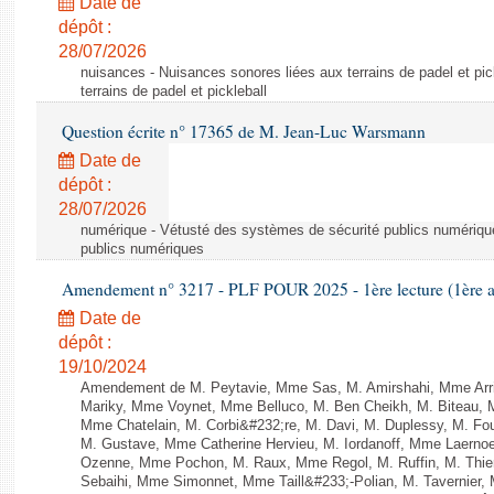
Date de
dépôt :
28/07/2026
nuisances - Nuisances sonores liées aux terrains de padel et pic
terrains de padel et pickleball
Question écrite n° 17365 de M. Jean-Luc Warsmann
Date de
dépôt :
28/07/2026
numérique - Vétusté des systèmes de sécurité publics numériqu
publics numériques
Amendement n° 3217 - PLF POUR 2025 - 1ère lecture (1ère as
Date de
dépôt :
19/10/2024
Amendement de M. Peytavie, Mme Sas, M. Amirshahi, Mme Arri
Mariky, Mme Voynet, Mme Belluco, M. Ben Cheikh, M. Biteau, M
Mme Chatelain, M. Corbi&#232;re, M. Davi, M. Duplessy, M. Fou
M. Gustave, Mme Catherine Hervieu, M. Iordanoff, Mme Laerno
Ozenne, Mme Pochon, M. Raux, Mme Regol, M. Ruffin, M. Thi
Sebaihi, Mme Simonnet, Mme Taill&#233;-Polian, M. Tavernier,