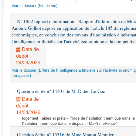
Rapports d'enquête
Voir le dossier (Fin de vie)
Rapports législatifs
Rapports sur l'application des lois
N° 1862 rapport d'information - Rapport d'information de M
Baromètre de l’application des lois
Antoine Golliot déposé en application de l'article 145 du règlemen
économiques, en conclusion des travaux d'une mission d'informati
l'intelligence artificielle sur l'activité économique et la compétitiv
Dossiers législatifs
Budget et sécurité sociale
Date de
dépôt :
Questions écrites et orales
24/09/2025
Comptes rendus des débats
Voir le dossier (Effets de l'intelligence artificielle sur l'activité économ
françaises)
Question écrite n° 14301 de M. Didier Le Gac
Date de
dépôt :
14/04/2026
logement : aides et prêts - Place de l'isolation thermique dans l
l'isolation thermique dans le dispositif MaPrimeRénov'
Question écrite n° 15316 de Mme Manon Meunier