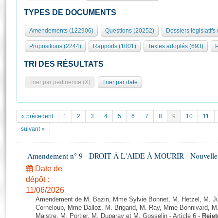
S'id
Présidence
Séance publique
Rôle et pouvoirs de l'Assemblée
Visiter l'Assemblée
TYPES DE DOCUMENTS
Fiches « Connaissance de l’Assemblée »
577 députés
Commissions et autres organes
Visite virtuelle du palais Bourbon
Amendements (122906)
Questions (20252)
Dossiers législatifs
Organisation de l'Assemblée
Groupes politiques
Europe et International
Assister à une séance
Mot
Propositions (2244)
Rapports (1001)
Textes adoptés (693)
P
Présidence
Conférence des Présidents
Bureau
Collège des Ques
Élections législatives
Contrôle et évaluation
Accès des chercheurs à l’Assemblée
TRI DES RÉSULTATS
Congrès
Les évènements
S'inscrire
Trier par pertinence (X)
Trier par date
Pétitions
Statistiques et chiffres clés
Transparence et déontologie
Vous n'ave
Patrimoine
E
Documents de référence
« précedent
1
2
3
4
5
6
7
8
9
10
11
La Bibliothèque
( Constitution | Règlement de l'Assemblée ... )
Documents parlementaires
suivant »
Les archives
Projets de loi
Contacts et plan d'accès
Amendement n° 9 - DROIT À L'AIDE À MOURIR - Nouvelle L
Propositions de loi
Histoire
Photos libres de droit
Amendements
Date de
Juniors
dépôt :
Textes adoptés
Anciennes législatures
11/06/2026
Amendement de M. Bazin, Mme Sylvie Bonnet, M. Hetzel, M. J
Liens vers les sites publics
Rapports d'information
Corneloup, Mme Dalloz, M. Brigand, M. Ray, Mme Bonnivard, M.
Maistre, M. Portier, M. Duparay et M. Gosselin - Article 6 -
Rejet