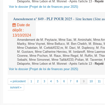
Delaporte, Mme Lebon et M. Monnet - Après l'article 13 -
Rejeté
Voir le dossier (Projet de loi de finances pour 2025)
Amendement n° 849 - PLF POUR 2025 - 1ère lecture (1ère ass
Date de
dépôt :
13/10/2024
Amendement de M. Peytavie, Mme Sas, M. Amirshahi, Mme Arri
Mariky, Mme Voynet, Mme Belluco, M. Ben Cheikh, M. Biteau, M
Mme Chatelain, M. Corbi&#232;re, M. Davi, M. Duplessy, M. Fou
M. Gustave, Mme Catherine Hervieu, M. Iordanoff, Mme Laerno
Ozenne, Mme Pochon, M. Raux, Mme Regol, M. Ruffin, M. Thi
Sebaihi, Mme Simonnet, Mme Taill&#233;-Polian, M. Tavernier,
Delaporte, Mme Lebon et M. Monnet - Après l'article 13 -
Rejeté
Voir le dossier (Projet de loi de finances pour 2025)
« précedent
1
2
3
4
5
6
7
8
9
10
11
suivant »