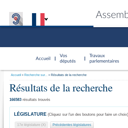
Assemb
Accèder à
la page
Vos
Travaux
Accueil
d'accueil
députés
parlementaires
Vous
Accueil
Recherche sur...
Résultats de la recherche
êtes
Résultats de la recherche
Général
ici
CONNEX
TRAVA
CONNA
DÉC
:
166583
résultats trouvés
LÉGISLATURE
(Cliquez sur l'un des boutons pour faire un choix
17e législature (X)
Précédentes législatures