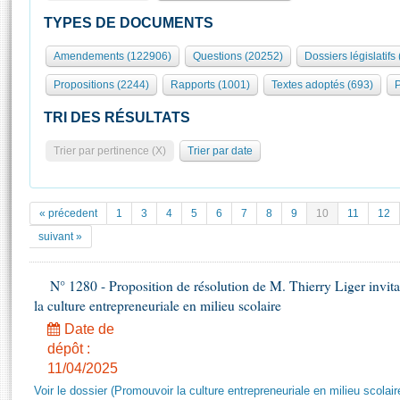
S'id
Présidence
Séance publique
Rôle et pouvoirs de l'Assemblée
Visiter l'Assemblée
TYPES DE DOCUMENTS
Fiches « Connaissance de l’Assemblée »
577 députés
Commissions et autres organes
Visite virtuelle du palais Bourbon
Amendements (122906)
Questions (20252)
Dossiers législatifs
Organisation de l'Assemblée
Groupes politiques
Europe et International
Assister à une séance
Mot
Propositions (2244)
Rapports (1001)
Textes adoptés (693)
P
Présidence
Conférence des Présidents
Bureau
Collège des Ques
Élections législatives
Contrôle et évaluation
Accès des chercheurs à l’Assemblée
TRI DES RÉSULTATS
Congrès
Les évènements
S'inscrire
Trier par pertinence (X)
Trier par date
Pétitions
Statistiques et chiffres clés
Transparence et déontologie
Vous n'ave
Patrimoine
E
Documents de référence
« précedent
1
3
4
5
6
7
8
9
10
11
12
La Bibliothèque
( Constitution | Règlement de l'Assemblée ... )
Documents parlementaires
suivant »
Les archives
Projets de loi
Contacts et plan d'accès
N° 1280 - Proposition de résolution de M. Thierry Liger invi
Propositions de loi
Histoire
la culture entrepreneuriale en milieu scolaire
Photos libres de droit
Amendements
Juniors
Date de
Textes adoptés
Anciennes législatures
dépôt :
11/04/2025
Liens vers les sites publics
Rapports d'information
Voir le dossier (Promouvoir la culture entrepreneuriale en milieu scolair