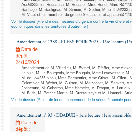
Aur&#233;lien Rousseau, M. Roussel, Mme Runel, Mme R&#233;
Santiago, M. Saulignac, M. Simion, M. Sother, Mme Thi&#233;b
M. Vicot et les membres du groupe Socialistes et apparent&#233;
Voir le dossier (Prendre des mesures d’urgence contre la vie chère et r
économiques dans les territoires d’outre-mer)
Amendement n° 1388 - PLFSS POUR 2025 - 1ère lecture (1ère 
Date de
dépôt :
24/10/2024
Amendement de M. Villedieu, M. Evrard, M. Pfeffer, Mme Alex
Lelouis, M. Le Bourgeois, Mme Bouquin, Mme Levavasseur, M.
M. de L&#233;pinau, Mme Parmentier, Mme Griseti, M. Giletti
Colombier, M. Weber, M. Guitton, M. Meizonnet, M. Sanvert, 
Josserand, M. Gabarron, Mme Hamelet, M. Dragon, M. Lottiaux,
M. Bilde, M. Patrice Martin, M. Dussausaye et M. Limongi - Artic
Voir le dossier (Projet de loi de financement de la sécurité sociale pou
Amendement n° 93 - DDADUE - 1ère lecture (1ère assemblée s
Date de
dépôt :