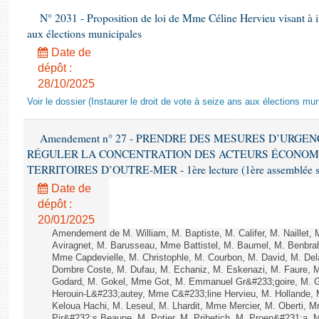
N° 2031 - Proposition de loi de Mme Céline Hervieu visant à ins
aux élections municipales
Date de
dépôt :
28/10/2025
Voir le dossier (Instaurer le droit de vote à seize ans aux élections mun
Amendement n° 27 - PRENDRE DES MESURES D’URGE
RÉGULER LA CONCENTRATION DES ACTEURS ÉCONOM
TERRITOIRES D’OUTRE-MER - 1ère lecture (1ère assemblée sai
Date de
dépôt :
20/01/2025
Amendement de M. William, M. Baptiste, M. Califer, M. Naillet
Aviragnet, M. Barusseau, Mme Battistel, M. Baumel, M. Benbrah
Mme Capdevielle, M. Christophle, M. Courbon, M. David, M. De
Dombre Coste, M. Dufau, M. Echaniz, M. Eskenazi, M. Faure,
Godard, M. Gokel, Mme Got, M. Emmanuel Gr&#233;goire, M. 
Herouin-L&#233;autey, Mme C&#233;line Hervieu, M. Hollande
Keloua Hachi, M. Leseul, M. Lhardit, Mme Mercier, M. Oberti,
Pir&#232;s Beaune, M. Potier, M. Pribetich, M. Proen&#231;a