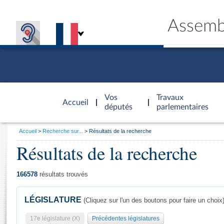
Assemb
Accèder à
la page
Vos
Travaux
Accueil
d'accueil
députés
parlementaires
Vous
Accueil
Recherche sur...
Résultats de la recherche
êtes
Résultats de la recherche
Général
ici
CONNEX
TRAVA
CONNA
DÉC
:
166578
résultats trouvés
LÉGISLATURE
(Cliquez sur l'un des boutons pour faire un choix
17e législature (X)
Précédentes législatures