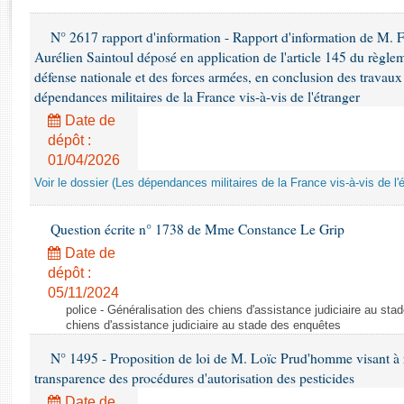
Rapports d'enquête
Rapports législatifs
N° 2617 rapport d'information - Rapport d'information de M. 
Rapports sur l'application des lois
Aurélien Saintoul déposé en application de l'article 145 du règle
Baromètre de l’application des lois
défense nationale et des forces armées, en conclusion des travaux
dépendances militaires de la France vis-à-vis de l'étranger
Date de
Dossiers législatifs
dépôt :
Budget et sécurité sociale
01/04/2026
Questions écrites et orales
Voir le dossier (Les dépendances militaires de la France vis-à-vis de l'
Comptes rendus des débats
Question écrite n° 1738 de Mme Constance Le Grip
Date de
dépôt :
05/11/2024
police - Généralisation des chiens d'assistance judiciaire au st
chiens d'assistance judiciaire au stade des enquêtes
N° 1495 - Proposition de loi de M. Loïc Prud'homme visant à r
transparence des procédures d'autorisation des pesticides
Date de