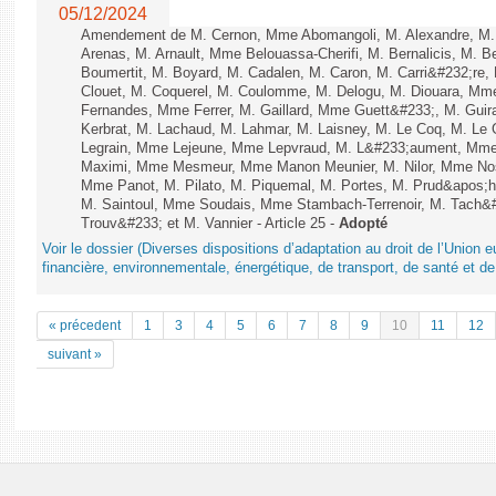
05/12/2024
Amendement de M. Cernon, Mme Abomangoli, M. Alexandre, M
Arenas, M. Arnault, Mme Belouassa-Cherifi, M. Bernalicis, M. 
Boumertit, M. Boyard, M. Cadalen, M. Caron, M. Carri&#232;re
Clouet, M. Coquerel, M. Coulomme, M. Delogu, M. Diouara, Mm
Fernandes, Mme Ferrer, M. Gaillard, Mme Guett&#233;, M. Gu
Kerbrat, M. Lachaud, M. Lahmar, M. Laisney, M. Le Coq, M. Le
Legrain, Mme Lejeune, Mme Lepvraud, M. L&#233;aument, Mme
Maximi, Mme Mesmeur, Mme Manon Meunier, M. Nilor, Mme N
Mme Panot, M. Pilato, M. Piquemal, M. Portes, M. Prud&apos;h
M. Saintoul, Mme Soudais, Mme Stambach-Terrenoir, M. Tach&
Trouv&#233; et M. Vannier - Article 25 -
Adopté
Voir le dossier (Diverses dispositions d’adaptation au droit de l’Unio
financière, environnementale, énergétique, de transport, de santé et de
« précedent
1
3
4
5
6
7
8
9
10
11
12
suivant »