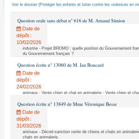
Rapports d'enquête
Voir le dossier (Protéger les enfants et lutter contre les violences en mi
Rapports législatifs
Rapports sur l'application des lois
Question orale sans débat n° 616 de M. Arnaud Simion
Baromètre de l’application des lois
Date de
dépôt :
10/02/2026
Dossiers législatifs
industrie - Projet BROMO : quelle position du Gouvernement fran
Budget et sécurité sociale
du Gouvernement français ?
Questions écrites et orales
Question écrite n° 13060 de M. Ian Boucard
Comptes rendus des débats
Date de
dépôt :
24/02/2026
animaux - Vente chien et chat en animalerie - Vente chien et cha
Question écrite n° 13849 de Mme Véronique Besse
Date de
dépôt :
31/03/2026
animaux - Décret-sanction vente de chiens et chats en animaleri
chats en animalerie.