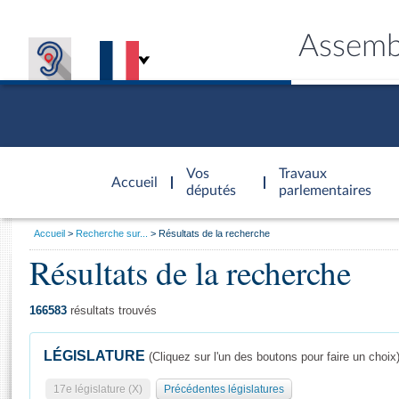
Assemb
Accèder à
la page
Vos
Travaux
Accueil
d'accueil
députés
parlementaires
Vous
Accueil
Recherche sur...
Résultats de la recherche
êtes
Résultats de la recherche
Général
ici
CONNEX
TRAVA
CONNA
DÉC
:
166583
résultats trouvés
LÉGISLATURE
(Cliquez sur l'un des boutons pour faire un choix
17e législature (X)
Précédentes législatures