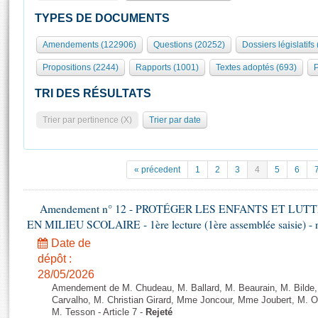
S'id
Présidence
Séance publique
Rôle et pouvoirs de l'Assemblée
Visiter l'Assemblée
TYPES DE DOCUMENTS
Fiches « Connaissance de l’Assemblée »
577 députés
Commissions et autres organes
Visite virtuelle du palais Bourbon
Amendements (122906)
Questions (20252)
Dossiers législatifs
Organisation de l'Assemblée
Groupes politiques
Europe et International
Assister à une séance
Mot
Propositions (2244)
Rapports (1001)
Textes adoptés (693)
P
Présidence
Conférence des Présidents
Bureau
Collège des Ques
Élections législatives
Contrôle et évaluation
Accès des chercheurs à l’Assemblée
TRI DES RÉSULTATS
Congrès
Les évènements
S'inscrire
Trier par pertinence (X)
Trier par date
Pétitions
Statistiques et chiffres clés
Transparence et déontologie
Vous n'ave
Patrimoine
E
Documents de référence
« précedent
1
2
3
4
5
6
La Bibliothèque
( Constitution | Règlement de l'Assemblée ... )
Documents parlementaires
Les archives
Amendement n° 12 - PROTÉGER LES ENFANTS ET LU
Projets de loi
Contacts et plan d'accès
EN MILIEU SCOLAIRE - 1ère lecture (1ère assemblée saisie) - 
Propositions de loi
Histoire
Photos libres de droit
Date de
Amendements
Juniors
dépôt :
Textes adoptés
28/05/2026
Anciennes législatures
Amendement de M. Chudeau, M. Ballard, M. Beaurain, M. Bilde
Liens vers les sites publics
Carvalho, M. Christian Girard, Mme Joncour, Mme Joubert, M. 
Rapports d'information
M. Tesson - Article 7 -
Rejeté