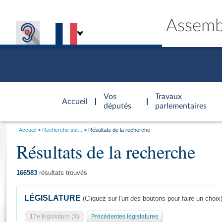
Assemb
Accèder à
la page
Vos
Travaux
Accueil
d'accueil
députés
parlementaires
Vous
Accueil
Recherche sur...
Résultats de la recherche
êtes
Résultats de la recherche
Général
ici
CONNEX
TRAVA
CONNA
DÉC
:
166583
résultats trouvés
LÉGISLATURE
(Cliquez sur l'un des boutons pour faire un choix
17e législature (X)
Précédentes législatures