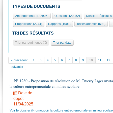
S'id
Présidence
Séance publique
Rôle et pouvoirs de l'Assemblée
Visiter l'Assemblée
TYPES DE DOCUMENTS
Fiches « Connaissance de l’Assemblée »
577 députés
Commissions et autres organes
Visite virtuelle du palais Bourbon
Amendements (122906)
Questions (20252)
Dossiers législatifs
Organisation de l'Assemblée
Groupes politiques
Europe et International
Assister à une séance
Mot
Propositions (2244)
Rapports (1001)
Textes adoptés (693)
P
Présidence
Conférence des Présidents
Bureau
Collège des Ques
Élections législatives
Contrôle et évaluation
Accès des chercheurs à l’Assemblée
TRI DES RÉSULTATS
Congrès
Les évènements
S'inscrire
Trier par pertinence (X)
Trier par date
Pétitions
Statistiques et chiffres clés
Transparence et déontologie
Vous n'ave
Patrimoine
E
Documents de référence
« précedent
1
3
4
5
6
7
8
9
10
11
12
La Bibliothèque
( Constitution | Règlement de l'Assemblée ... )
Documents parlementaires
suivant »
Les archives
Projets de loi
Contacts et plan d'accès
N° 1280 - Proposition de résolution de M. Thierry Liger invi
Propositions de loi
Histoire
la culture entrepreneuriale en milieu scolaire
Photos libres de droit
Amendements
Juniors
Date de
Textes adoptés
Anciennes législatures
dépôt :
11/04/2025
Liens vers les sites publics
Rapports d'information
Voir le dossier (Promouvoir la culture entrepreneuriale en milieu scolair