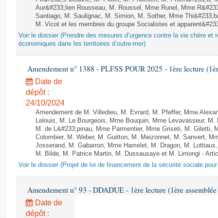
Aur&#233;lien Rousseau, M. Roussel, Mme Runel, Mme R&#233;
Santiago, M. Saulignac, M. Simion, M. Sother, Mme Thi&#233;b
M. Vicot et les membres du groupe Socialistes et apparent&#233;
Voir le dossier (Prendre des mesures d’urgence contre la vie chère et r
économiques dans les territoires d’outre-mer)
Amendement n° 1388 - PLFSS POUR 2025 - 1ère lecture (1ère 
Date de
dépôt :
24/10/2024
Amendement de M. Villedieu, M. Evrard, M. Pfeffer, Mme Alex
Lelouis, M. Le Bourgeois, Mme Bouquin, Mme Levavasseur, M.
M. de L&#233;pinau, Mme Parmentier, Mme Griseti, M. Giletti
Colombier, M. Weber, M. Guitton, M. Meizonnet, M. Sanvert, 
Josserand, M. Gabarron, Mme Hamelet, M. Dragon, M. Lottiaux,
M. Bilde, M. Patrice Martin, M. Dussausaye et M. Limongi - Artic
Voir le dossier (Projet de loi de financement de la sécurité sociale pou
Amendement n° 93 - DDADUE - 1ère lecture (1ère assemblée s
Date de
dépôt :