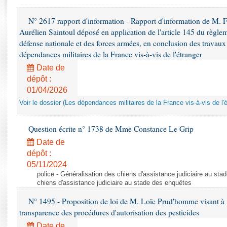
Rapports d'enquête
Rapports législatifs
N° 2617 rapport d'information - Rapport d'information de M. 
Rapports sur l'application des lois
Aurélien Saintoul déposé en application de l'article 145 du règle
Baromètre de l’application des lois
défense nationale et des forces armées, en conclusion des travaux
dépendances militaires de la France vis-à-vis de l'étranger
Date de
Dossiers législatifs
dépôt :
Budget et sécurité sociale
01/04/2026
Questions écrites et orales
Voir le dossier (Les dépendances militaires de la France vis-à-vis de l'
Comptes rendus des débats
Question écrite n° 1738 de Mme Constance Le Grip
Date de
dépôt :
05/11/2024
police - Généralisation des chiens d'assistance judiciaire au st
chiens d'assistance judiciaire au stade des enquêtes
N° 1495 - Proposition de loi de M. Loïc Prud'homme visant à r
transparence des procédures d'autorisation des pesticides
Date de