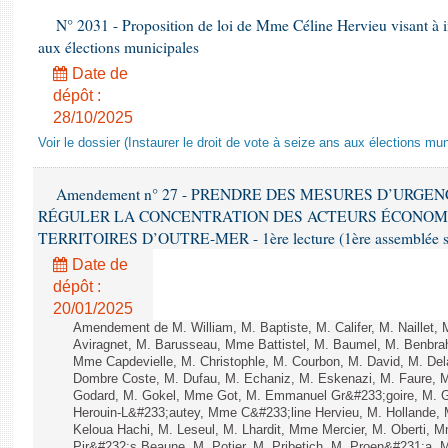
N° 2031 - Proposition de loi de Mme Céline Hervieu visant à ins
aux élections municipales
Date de
dépôt :
28/10/2025
Voir le dossier (Instaurer le droit de vote à seize ans aux élections mun
Amendement n° 27 - PRENDRE DES MESURES D’URGE
RÉGULER LA CONCENTRATION DES ACTEURS ÉCONOM
TERRITOIRES D’OUTRE-MER - 1ère lecture (1ère assemblée sai
Date de
dépôt :
20/01/2025
Amendement de M. William, M. Baptiste, M. Califer, M. Naillet
Aviragnet, M. Barusseau, Mme Battistel, M. Baumel, M. Benbrah
Mme Capdevielle, M. Christophle, M. Courbon, M. David, M. De
Dombre Coste, M. Dufau, M. Echaniz, M. Eskenazi, M. Faure,
Godard, M. Gokel, Mme Got, M. Emmanuel Gr&#233;goire, M. 
Herouin-L&#233;autey, Mme C&#233;line Hervieu, M. Hollande
Keloua Hachi, M. Leseul, M. Lhardit, Mme Mercier, M. Oberti,
Pir&#232;s Beaune, M. Potier, M. Pribetich, M. Proen&#231;a