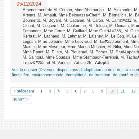
05/12/2024
Amendement de M. Cernon, Mme Abomangoli, M. Alexandre, M
Arenas, M. Arnault, Mme Belouassa-Cherifi, M. Bernalicis, M. 
Boumertit, M. Boyard, M. Cadalen, M. Caron, M. Carri&#232;re
Clouet, M. Coquerel, M. Coulomme, M. Delogu, M. Diouara, Mm
Fernandes, Mme Ferrer, M. Gaillard, Mme Guett&#233;, M. Gu
Kerbrat, M. Lachaud, M. Lahmar, M. Laisney, M. Le Coq, M. Le
Legrain, Mme Lejeune, Mme Lepvraud, M. L&#233;aument, Mme
Maximi, Mme Mesmeur, Mme Manon Meunier, M. Nilor, Mme N
Mme Panot, M. Pilato, M. Piquemal, M. Portes, M. Prud&apos;h
M. Saintoul, Mme Soudais, Mme Stambach-Terrenoir, M. Tach&
Trouv&#233; et M. Vannier - Article 25 -
Adopté
Voir le dossier (Diverses dispositions d’adaptation au droit de l’Unio
financière, environnementale, énergétique, de transport, de santé et de
« précedent
1
3
4
5
6
7
8
9
10
11
12
suivant »