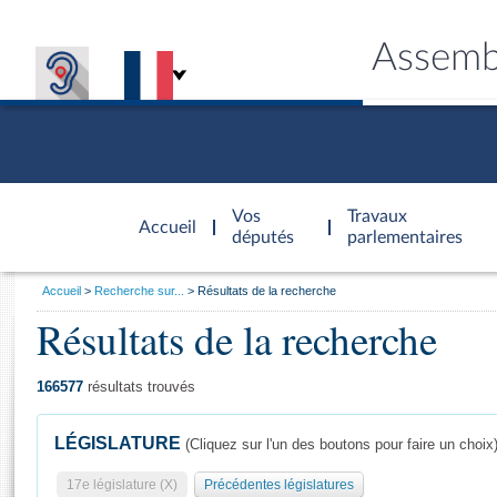
Assemb
Accèder à
la page
Vos
Travaux
Accueil
d'accueil
députés
parlementaires
Vous
Accueil
Recherche sur...
Résultats de la recherche
êtes
Résultats de la recherche
Général
ici
CONNEX
TRAVA
CONNA
DÉC
:
166577
résultats trouvés
LÉGISLATURE
(Cliquez sur l'un des boutons pour faire un choix
17e législature (X)
Précédentes législatures