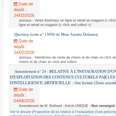
Rapports d'enquête
Date de
Rapports législatifs
dépôt :
Rapports sur l'application des lois
24/03/2026
Baromètre de l’application des lois
animaux - Vente d'animaux en ligne et retrait en magasin (« click
ligne et retrait en magasin (« click and collect »)
Question écrite n° 13056 de Mme Sandra Delannoy
Dossiers législatifs
Date de
Budget et sécurité sociale
dépôt :
Questions écrites et orales
24/02/2026
Comptes rendus des débats
animaux - Interdiction de vente de chiens et de chats en click and
chiens et de chats en click and collect
Amendement n° 24 - RELATIVE À L'INSTAURATION D'
D'EXPLOITATION DES CONTENUS CULTURELS PAR LES
D'INTELLIGENCE ARTIFICIELLE - 1ère lecture (2ème assemblé
Date de
dépôt :
04/06/2026
Amendement de M. Bothorel - Article UNIQUE -
Non renseigné
Voir le dossier (Proposition de loi relative à l’instauration d’une présom