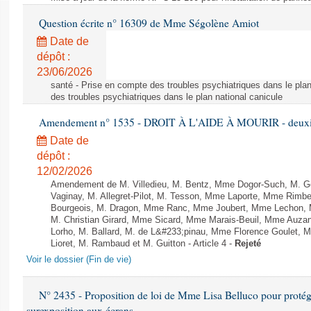
Question écrite n° 16309 de Mme Ségolène Amiot
Date de
dépôt :
23/06/2026
santé - Prise en compte des troubles psychiatriques dans le plan
des troubles psychiatriques dans le plan national canicule
Amendement n° 1535 - DROIT À L'AIDE À MOURIR - deuxièm
Date de
dépôt :
12/02/2026
Amendement de M. Villedieu, M. Bentz, Mme Dogor-Such, M. G
Vaginay, M. Allegret-Pilot, M. Tesson, Mme Laporte, Mme Rimbe
Bourgeois, M. Dragon, Mme Ranc, Mme Joubert, Mme Lechon, M
M. Christian Girard, Mme Sicard, Mme Marais-Beuil, Mme Au
Lorho, M. Ballard, M. de L&#233;pinau, Mme Florence Goulet, 
Lioret, M. Rambaud et M. Guitton - Article 4 -
Rejeté
Voir le dossier (Fin de vie)
N° 2435 - Proposition de loi de Mme Lisa Belluco pour protége
surexposition aux écrans