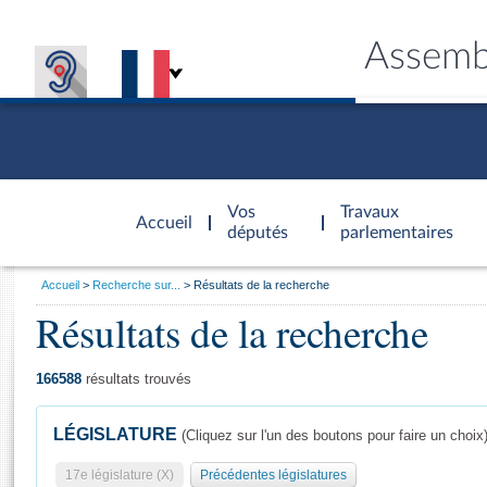
Assemb
Accèder à
la page
Vos
Travaux
Accueil
d'accueil
députés
parlementaires
Vous
Accueil
Recherche sur...
Résultats de la recherche
êtes
Résultats de la recherche
Général
ici
CONNEX
TRAVA
CONNA
DÉC
:
166588
résultats trouvés
LÉGISLATURE
(Cliquez sur l'un des boutons pour faire un choix
17e législature (X)
Précédentes législatures