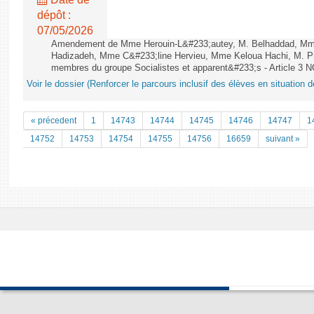
dépôt :
07/05/2026
Amendement de Mme Herouin-L&#233;autey, M. Belhaddad, M
Hadizadeh, Mme C&#233;line Hervieu, Mme Keloua Hachi, M. P
membres du groupe Socialistes et apparent&#233;s - Article 3
Voir le dossier (Renforcer le parcours inclusif des élèves en situation 
« précedent
1
14743
14744
14745
14746
14747
1
14752
14753
14754
14755
14756
16659
suivant »