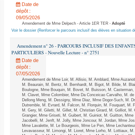
Date de
dépôt :
09/05/2026
Amendement de Mme Delpech - Article 1ER TER -
Adopté
Voir le dossier (Renforcer le parcours inclusif des élèves en situation 
Amendement n° 26 - PARCOURS INCLUSIF DES ENFAN
PARTICULIERS - Nouvelle Lecture - n° 2751
Date de
dépôt :
07/05/2026
Amendement de Mme Loir, M. Allisio, M. Amblard, Mme Auzanot
M. Beaurain, M. Bentz, M. Bernhardt, M. Bigot, M. Bilde, M. Bla
Boulogne, Mme Bouquin, M. Bovet, M. Buisson, M. Casterman,
M. Clavet, Mme Colombier, Mme Da Conceicao Carvalho, M. de 
Dellong Meng, M. Dessigny, Mme Diaz, Mme Dogor-Such, M. Dr
Dutremble, M. Evrard, M. Falcon, M. Florquin, M. Fouquart, M.
M. Gery, M. Giletti, M. Gillet, M. Christian Girard, M. Golliot,
Grangier, Mme Griseti, M. Guibert, M. Guiniot, M. Guitton, Mm
Jacobelli, M. Jenft, M. Jolly, Mme Joncour, M. Jordan, Mme J
Mme Lavalette, M. Le Bourgeois, Mme Le Pen, Mme Lechante
Levavasseur, M. Limongi, M. Lioret, Mme Lorho, M. Lottiaux, M