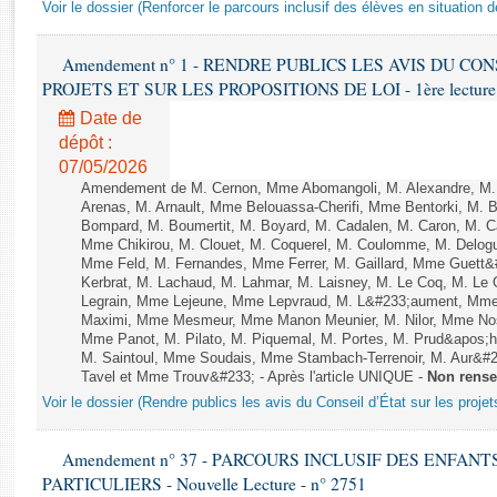
Rapports d'enquête
Voir le dossier (Renforcer le parcours inclusif des élèves en situation 
Rapports législatifs
Rapports sur l'application des lois
Amendement n° 1 - RENDRE PUBLICS LES AVIS DU CO
PROJETS ET SUR LES PROPOSITIONS DE LOI - 1ère lecture (1è
Baromètre de l’application des lois
Date de
dépôt :
Dossiers législatifs
07/05/2026
Budget et sécurité sociale
Amendement de M. Cernon, Mme Abomangoli, M. Alexandre, M
Questions écrites et orales
Arenas, M. Arnault, Mme Belouassa-Cherifi, Mme Bentorki, M. Be
Bompard, M. Boumertit, M. Boyard, M. Cadalen, M. Caron, M. Ca
Comptes rendus des débats
Mme Chikirou, M. Clouet, M. Coquerel, M. Coulomme, M. Delog
Mme Feld, M. Fernandes, Mme Ferrer, M. Gaillard, Mme Guet
Kerbrat, M. Lachaud, M. Lahmar, M. Laisney, M. Le Coq, M. Le
Legrain, Mme Lejeune, Mme Lepvraud, M. L&#233;aument, Mme
Maximi, Mme Mesmeur, Mme Manon Meunier, M. Nilor, Mme N
Mme Panot, M. Pilato, M. Piquemal, M. Portes, M. Prud&apos;h
M. Saintoul, Mme Soudais, Mme Stambach-Terrenoir, M. Aur&#2
Tavel et Mme Trouv&#233; - Après l'article UNIQUE -
Non rense
Voir le dossier (Rendre publics les avis du Conseil d’État sur les projets
Amendement n° 37 - PARCOURS INCLUSIF DES ENFAN
PARTICULIERS - Nouvelle Lecture - n° 2751