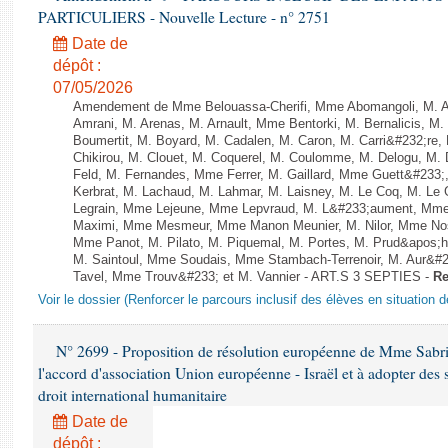
PARTICULIERS - Nouvelle Lecture - n° 2751
Date de
dépôt :
07/05/2026
Amendement de Mme Belouassa-Cherifi, Mme Abomangoli, M. 
Amrani, M. Arenas, M. Arnault, Mme Bentorki, M. Bernalicis, M
Boumertit, M. Boyard, M. Cadalen, M. Caron, M. Carri&#232;re
Chikirou, M. Clouet, M. Coquerel, M. Coulomme, M. Delogu, M
Feld, M. Fernandes, Mme Ferrer, M. Gaillard, Mme Guett&#23
Kerbrat, M. Lachaud, M. Lahmar, M. Laisney, M. Le Coq, M. Le
Legrain, Mme Lejeune, Mme Lepvraud, M. L&#233;aument, Mme
Maximi, Mme Mesmeur, Mme Manon Meunier, M. Nilor, Mme N
Mme Panot, M. Pilato, M. Piquemal, M. Portes, M. Prud&apos;h
M. Saintoul, Mme Soudais, Mme Stambach-Terrenoir, M. Aur&#2
Tavel, Mme Trouv&#233; et M. Vannier - ART.S 3 SEPTIES -
Re
Voir le dossier (Renforcer le parcours inclusif des élèves en situation 
N° 2699 - Proposition de résolution européenne de Mme Sabri
l'accord d'association Union européenne - Israël et à adopter des 
droit international humanitaire
Date de
dépôt :