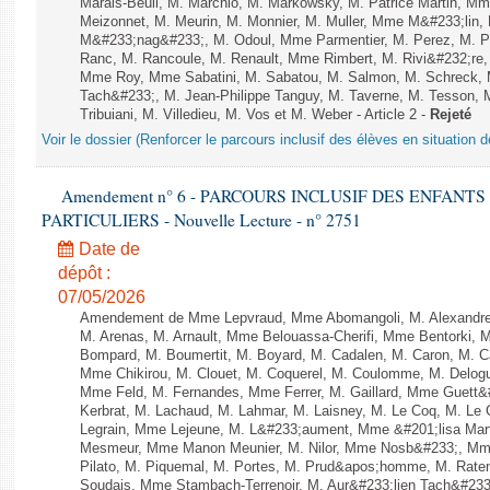
Marais-Beuil, M. Marchio, M. Markowsky, M. Patrice Martin, M
Meizonnet, M. Meurin, M. Monnier, M. Muller, Mme M&#233;li
M&#233;nag&#233;, M. Odoul, Mme Parmentier, M. Perez, M. P
Ranc, M. Rancoule, M. Renault, Mme Rimbert, M. Rivi&#232;re
Mme Roy, Mme Sabatini, M. Sabatou, M. Salmon, M. Schreck,
Tach&#233;, M. Jean-Philippe Tanguy, M. Taverne, M. Tesson, M
Tribuiani, M. Villedieu, M. Vos et M. Weber - Article 2 -
Rejeté
Voir le dossier (Renforcer le parcours inclusif des élèves en situation 
Amendement n° 6 - PARCOURS INCLUSIF DES ENFANT
PARTICULIERS - Nouvelle Lecture - n° 2751
Date de
dépôt :
07/05/2026
Amendement de Mme Lepvraud, Mme Abomangoli, M. Alexandre
M. Arenas, M. Arnault, Mme Belouassa-Cherifi, Mme Bentorki, M.
Bompard, M. Boumertit, M. Boyard, M. Cadalen, M. Caron, M. C
Mme Chikirou, M. Clouet, M. Coquerel, M. Coulomme, M. Delog
Mme Feld, M. Fernandes, Mme Ferrer, M. Gaillard, Mme Guet
Kerbrat, M. Lachaud, M. Lahmar, M. Laisney, M. Le Coq, M. Le
Legrain, Mme Lejeune, M. L&#233;aument, Mme &#201;lisa Ma
Mesmeur, Mme Manon Meunier, M. Nilor, Mme Nosb&#233;, Mm
Pilato, M. Piquemal, M. Portes, M. Prud&apos;homme, M. Raten
Soudais, Mme Stambach-Terrenoir, M. Aur&#233;lien Tach&#233