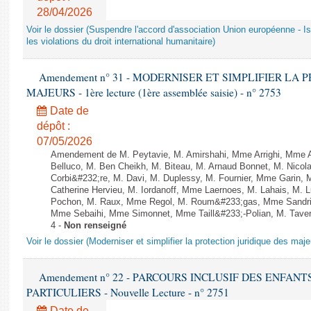
28/04/2026
Voir le dossier (Suspendre l'accord d'association Union européenne - I
les violations du droit international humanitaire)
Amendement n° 31 - MODERNISER ET SIMPLIFIER LA 
MAJEURS - 1ère lecture (1ère assemblée saisie) - n° 2753
Date de
dépôt :
07/05/2026
Amendement de M. Peytavie, M. Amirshahi, Mme Arrighi, Mme 
Belluco, M. Ben Cheikh, M. Biteau, M. Arnaud Bonnet, M. Nicol
Corbi&#232;re, M. Davi, M. Duplessy, M. Fournier, Mme Garin,
Catherine Hervieu, M. Iordanoff, Mme Laernoes, M. Lahais, M
Pochon, M. Raux, Mme Regol, M. Roum&#233;gas, Mme Sandri
Mme Sebaihi, Mme Simonnet, Mme Taill&#233;-Polian, M. Taverni
4 -
Non renseigné
Voir le dossier (Moderniser et simplifier la protection juridique des maje
Amendement n° 22 - PARCOURS INCLUSIF DES ENFAN
PARTICULIERS - Nouvelle Lecture - n° 2751
Date de