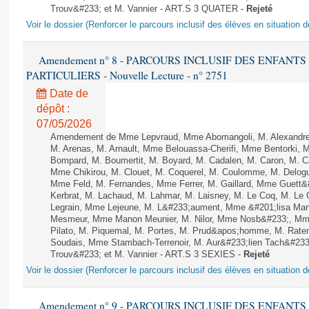
Trouv&#233; et M. Vannier - ART.S 3 QUATER -
Rejeté
Voir le dossier (Renforcer le parcours inclusif des élèves en situation 
Amendement n° 8 - PARCOURS INCLUSIF DES ENFANT
PARTICULIERS - Nouvelle Lecture - n° 2751
Date de
dépôt :
07/05/2026
Amendement de Mme Lepvraud, Mme Abomangoli, M. Alexandre
M. Arenas, M. Arnault, Mme Belouassa-Cherifi, Mme Bentorki, M.
Bompard, M. Boumertit, M. Boyard, M. Cadalen, M. Caron, M. C
Mme Chikirou, M. Clouet, M. Coquerel, M. Coulomme, M. Delog
Mme Feld, M. Fernandes, Mme Ferrer, M. Gaillard, Mme Guet
Kerbrat, M. Lachaud, M. Lahmar, M. Laisney, M. Le Coq, M. Le
Legrain, Mme Lejeune, M. L&#233;aument, Mme &#201;lisa Ma
Mesmeur, Mme Manon Meunier, M. Nilor, Mme Nosb&#233;, Mm
Pilato, M. Piquemal, M. Portes, M. Prud&apos;homme, M. Raten
Soudais, Mme Stambach-Terrenoir, M. Aur&#233;lien Tach&#233
Trouv&#233; et M. Vannier - ART.S 3 SEXIES -
Rejeté
Voir le dossier (Renforcer le parcours inclusif des élèves en situation 
Amendement n° 9 - PARCOURS INCLUSIF DES ENFANT