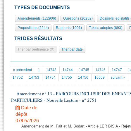
S'id
Présidence
Séance publique
Rôle et pouvoirs de l'Assemblée
Visiter l'Assemblée
TYPES DE DOCUMENTS
Fiches « Connaissance de l’Assemblée »
577 députés
Commissions et autres organes
Visite virtuelle du palais Bourbon
Amendements (122906)
Questions (20252)
Dossiers législatifs
Organisation de l'Assemblée
Groupes politiques
Europe et International
Assister à une séance
Mot
Propositions (2244)
Rapports (1001)
Textes adoptés (693)
P
Présidence
Conférence des Présidents
Bureau
Collège des Ques
Élections législatives
Contrôle et évaluation
Accès des chercheurs à l’Assemblée
TRI DES RÉSULTATS
Congrès
Les évènements
S'inscrire
Trier par pertinence (X)
Trier par date
Pétitions
Statistiques et chiffres clés
Transparence et déontologie
Vous n'ave
Patrimoine
E
Documents de référence
« précedent
1
14743
14744
14745
14746
14747
1
La Bibliothèque
( Constitution | Règlement de l'Assemblée ... )
Documents parlementaires
14752
14753
14754
14755
14756
16659
suivant »
Les archives
Projets de loi
Contacts et plan d'accès
Amendement n° 13 - PARCOURS INCLUSIF DES ENFAN
Propositions de loi
Histoire
PARTICULIERS - Nouvelle Lecture - n° 2751
Photos libres de droit
Amendements
Juniors
Date de
Textes adoptés
Anciennes législatures
dépôt :
07/05/2026
Liens vers les sites publics
Rapports d'information
Amendement de M. Fait et M. Bodart - Article 1ER BIS A -
Rejet