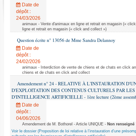
Rapports d'enquête
Date de
Rapports législatifs
dépôt :
Rapports sur l'application des lois
24/03/2026
Baromètre de l’application des lois
animaux - Vente d'animaux en ligne et retrait en magasin (« click
ligne et retrait en magasin (« click and collect »)
Question écrite n° 13056 de Mme Sandra Delannoy
Dossiers législatifs
Date de
Budget et sécurité sociale
dépôt :
Questions écrites et orales
24/02/2026
Comptes rendus des débats
animaux - Interdiction de vente de chiens et de chats en click and
chiens et de chats en click and collect
Amendement n° 24 - RELATIVE À L'INSTAURATION D'
D'EXPLOITATION DES CONTENUS CULTURELS PAR LES
D'INTELLIGENCE ARTIFICIELLE - 1ère lecture (2ème assemblé
Date de
dépôt :
04/06/2026
Amendement de M. Bothorel - Article UNIQUE -
Non renseigné
Voir le dossier (Proposition de loi relative à l’instauration d’une présom