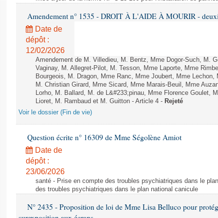
Amendement n° 1535 - DROIT À L'AIDE À MOURIR - deuxièm
Date de
dépôt :
12/02/2026
Amendement de M. Villedieu, M. Bentz, Mme Dogor-Such, M. G
Vaginay, M. Allegret-Pilot, M. Tesson, Mme Laporte, Mme Rimbe
Bourgeois, M. Dragon, Mme Ranc, Mme Joubert, Mme Lechon, M
M. Christian Girard, Mme Sicard, Mme Marais-Beuil, Mme Au
Lorho, M. Ballard, M. de L&#233;pinau, Mme Florence Goulet, 
Lioret, M. Rambaud et M. Guitton - Article 4 -
Rejeté
Voir le dossier (Fin de vie)
Question écrite n° 16309 de Mme Ségolène Amiot
Date de
dépôt :
23/06/2026
santé - Prise en compte des troubles psychiatriques dans le plan
des troubles psychiatriques dans le plan national canicule
N° 2435 - Proposition de loi de Mme Lisa Belluco pour protége
surexposition aux écrans