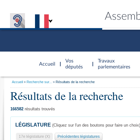
Assemb
Accèder à
la page
Vos
Travaux
Accueil
d'accueil
députés
parlementaires
Vous
Accueil
Recherche sur...
Résultats de la recherche
êtes
Résultats de la recherche
Général
ici
CONNEX
TRAVA
CONNA
DÉC
:
166582
résultats trouvés
LÉGISLATURE
(Cliquez sur l'un des boutons pour faire un choix
17e législature (X)
Précédentes législatures