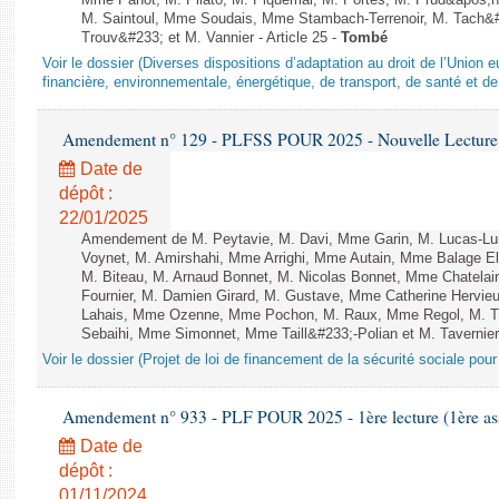
Mme Panot, M. Pilato, M. Piquemal, M. Portes, M. Prud&apos;h
M. Saintoul, Mme Soudais, Mme Stambach-Terrenoir, M. Tach&
Trouv&#233; et M. Vannier - Article 25 -
Tombé
Voir le dossier (Diverses dispositions d’adaptation au droit de l’Unio
financière, environnementale, énergétique, de transport, de santé et de
Amendement n° 129 - PLFSS POUR 2025 - Nouvelle Lecture 
Date de
dépôt :
22/01/2025
Amendement de M. Peytavie, M. Davi, Mme Garin, M. Lucas-L
Voynet, M. Amirshahi, Mme Arrighi, Mme Autain, Mme Balage El
M. Biteau, M. Arnaud Bonnet, M. Nicolas Bonnet, Mme Chatelain
Fournier, M. Damien Girard, M. Gustave, Mme Catherine Hervieu
Lahais, Mme Ozenne, Mme Pochon, M. Raux, Mme Regol, M. Th
Sebaihi, Mme Simonnet, Mme Taill&#233;-Polian et M. Tavernier 
Voir le dossier (Projet de loi de financement de la sécurité sociale pou
Amendement n° 933 - PLF POUR 2025 - 1ère lecture (1ère ass
Date de
dépôt :
01/11/2024