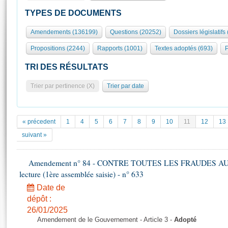
S'id
Présidence
Séance publique
Rôle et pouvoirs de l'Assemblée
Visiter l'Assemblée
TYPES DE DOCUMENTS
Fiches « Connaissance de l’Assemblée »
577 députés
Commissions et autres organes
Visite virtuelle du palais Bourbon
Amendements (136199)
Questions (20252)
Dossiers législatifs
Organisation de l'Assemblée
Groupes politiques
Europe et International
Assister à une séance
Mot
Propositions (2244)
Rapports (1001)
Textes adoptés (693)
P
Présidence
Conférence des Présidents
Bureau
Collège des Ques
Élections législatives
Contrôle et évaluation
Accès des chercheurs à l’Assemblée
TRI DES RÉSULTATS
Congrès
Les évènements
S'inscrire
Trier par pertinence (X)
Trier par date
Pétitions
Statistiques et chiffres clés
Transparence et déontologie
Vous n'ave
Patrimoine
E
Documents de référence
« précedent
1
4
5
6
7
8
9
10
11
12
13
La Bibliothèque
( Constitution | Règlement de l'Assemblée ... )
Documents parlementaires
suivant »
Les archives
Projets de loi
Contacts et plan d'accès
Amendement n° 84 - CONTRE TOUTES LES FRAUDES AU
Propositions de loi
Histoire
lecture (1ère assemblée saisie) - n° 633
Photos libres de droit
Amendements
Juniors
Date de
Textes adoptés
Anciennes législatures
dépôt :
26/01/2025
Liens vers les sites publics
Rapports d'information
Amendement de le Gouvernement - Article 3 -
Adopté