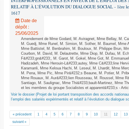
INTERPROFESSIONNELS EN FAVEUR DE L’EMPLOI DES
RELATIF À L’ÉVOLUTION DU DIALOGUE SOCIAL - 1ère lecture
1617
Date de
dépôt :
25/06/2025
Amendement de Mme Godard, M. Aviragnet, Mme Bellay, M. Cal
M. Guedj, Mme Runel, M. Simion, M. Sother, M. Baumel, Mme A
Mme Battistel, M. Benbrahim, M. Bouloux, M. Philippe Brun, Mm
Courbon, M. David, M. Delautrette, Mme Diop, M. Dufau, M. Ech
F&#233;gn&#233;, M. Garot, M. Gokel, Mme Got, M. Emmanuel
Hadizadeh, Mme Herouin-L&#233;autey, Mme C&#233;line Herv
Karamanli, Mme Keloua Hachi, M. Leseul, M. Lhardit, Mme Mercie
M. Pena, Mme Pic, Mme Pir&#232;s Beaune, M. Potier, M. Prib
Mme Rouaux, M. Aur&#233;lien Rousseau, M. Roussel, Mme R&
Santiago, M. Saulignac, Mme Thi&#233;bault-Martinez, Mme Thom
et les membres du groupe Socialistes et apparent&#233;s - Artic
Voir le dossier (Projet de loi portant transposition des accords nationa
l’emploi des salariés expérimentés et relatif à l’évolution du dialogue so
« précedent
1
4
5
6
7
8
9
10
11
12
13
suivant »