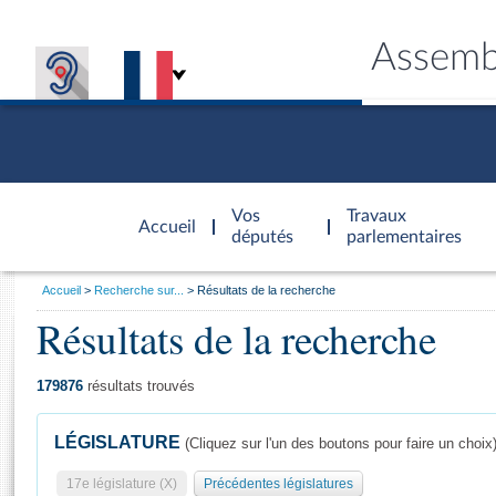
Assemb
Accèder à
la page
Vos
Travaux
Accueil
d'accueil
députés
parlementaires
Vous
Accueil
Recherche sur...
Résultats de la recherche
êtes
Résultats de la recherche
Général
ici
CONNEX
TRAVA
CONNA
DÉC
:
179876
résultats trouvés
LÉGISLATURE
(Cliquez sur l'un des boutons pour faire un choix
17e législature (X)
Précédentes législatures