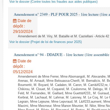
Rapports d'enquête
Voir le dossier (Contre toutes les fraudes aux aides publiques)
Rapports législatifs
Rapports sur l'application des lois
Amendement n° 2349 - PLF POUR 2025 - 1ère lecture (1ère as
Baromètre de l’application des lois
Date de
dépôt :
29/10/2024
Dossiers législatifs
Amendement de M. Viry, M. Bataille et M. Castellani - Article 42
Budget et sécurité sociale
Voir le dossier (Projet de loi de finances pour 2025)
Questions écrites et orales
Comptes rendus des débats
Amendement n° 94 - DDADUE - 1ère lecture (1ère assemblée s
Date de
dépôt :
05/12/2024
Amendement de Mme Ferrer, Mme Abomangoli, M. Alexandre, 
Arenas, M. Arnault, Mme Belouassa-Cherifi, M. Bernalicis, M. 
Boumertit, M. Boyard, M. Cadalen, M. Caron, M. Carri&#232;re
Chikirou, M. Clouet, M. Coquerel, M. Coulomme, M. Delogu, M
Feld, M. Fernandes, M. Gaillard, Mme Guett&#233;, M. Guira
Kerbrat, M. Lachaud, M. Lahmar, M. Laisney, M. Le Coq, M. Le
Legrain, Mme Lejeune, Mme Lepvraud, M. L&#233;aument, Mme
Maximi, Mme Mesmeur, Mme Manon Meunier, M. Nilor, Mme N