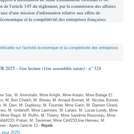
n de l'article 145 du règlement, par la commission des affaires
ux d'une mission d'information relative aux effets de
ité économique et la compétitivité des entreprises françaises
artificielle sur l'activité économique et la compétitivité des entreprises
025 - 1ère lecture (1ère assemblée saisie) - n° 324
e Sas, M. Amirshahi, Mme Arrighi, Mme Autain, Mme Balage El
o, M. Ben Cheikh, M. Biteau, M. Arnaud Bonnet, M. Nicolas Bonnet,
, M. Davi, M. Duplessy, M. Fournier, Mme Garin, M. Damien Girard,
ieu, M. Iordanoff, Mme Laernoes, M. Lahais, M. Lucas-Lundy, Mme
Mme Regol, M. Ruffin, M. Thierry, Mme Sandrine Rousseau, Mme
l&#233;-Polian, M. Tavernier, Mme C&#233;line Hervieu, M.
t - Après l'article 13 -
Rejeté
es pour 2025)