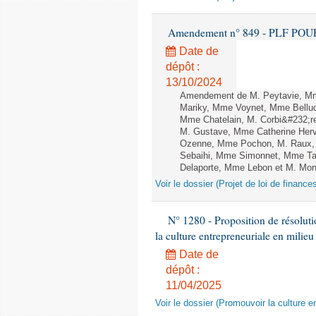
Amendement n° 849 - PLF POUR 20
Date de
dépôt :
13/10/2024
Amendement de M. Peytavie, Mm
Mariky, Mme Voynet, Mme Belluc
Mme Chatelain, M. Corbi&#232;re
M. Gustave, Mme Catherine Herv
Ozenne, Mme Pochon, M. Raux, 
Sebaihi, Mme Simonnet, Mme Tail
Delaporte, Mme Lebon et M. Monne
Voir le dossier (Projet de loi de financ
N° 1280 - Proposition de résolut
la culture entrepreneuriale en milieu
Date de
dépôt :
11/04/2025
Voir le dossier (Promouvoir la culture e