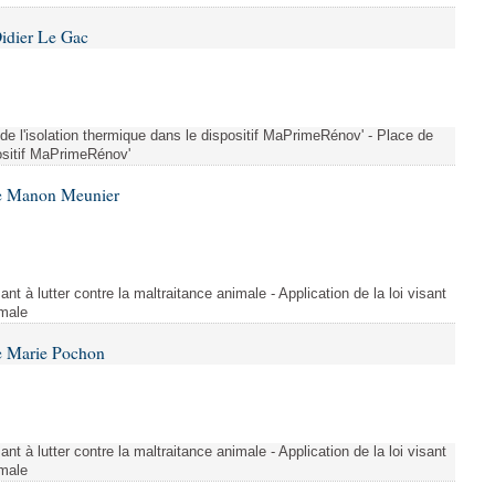
idier Le Gac
 de l'isolation thermique dans le dispositif MaPrimeRénov' - Place de
positif MaPrimeRénov'
me Manon Meunier
ant à lutter contre la maltraitance animale - Application de la loi visant
imale
e Marie Pochon
ant à lutter contre la maltraitance animale - Application de la loi visant
imale