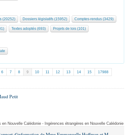
s (20252)
Dossiers législatifs (15952)
Comptes-rendus (3429)
01)
Textes adoptés (693)
Projets de lois (101)
date
6
7
8
9
10
11
12
13
14
15
17988
aud Petit
s en Nouvelle Calédonie - Ingérences étrangères en Nouvelle Calédonie
 Rapport d'information de Mme Emmanuelle Hoffman et M.