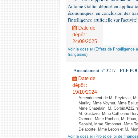
Antoine Golliot déposé en applicatio
économiques, en conclusion des trava
l'intelligence artificielle sur l'activ
Date de
dépôt :
24/09/2025
Voir le dossier (Effets de l'intelligence 
françaises)
Amendement n° 3217 - PLF POUR 2
Date de
dépôt :
19/10/2024
Amendement de M. Peytavie, Mm
Mariky, Mme Voynet, Mme Belluc
Mme Chatelain, M. Corbi&#232;re
M. Gustave, Mme Catherine Herv
Ozenne, Mme Pochon, M. Raux, 
Sebaihi, Mme Simonnet, Mme Tail
Delaporte, Mme Lebon et M. Monne
Voir le dossier (Projet de loi de financ