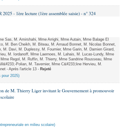
25 - 1ère lecture (1ère assemblée saisie) - n° 324
e Sas, M. Amirshahi, Mme Arrighi, Mme Autain, Mme Balage El
o, M. Ben Cheikh, M. Biteau, M. Arnaud Bonnet, M. Nicolas Bonnet,
, M. Davi, M. Duplessy, M. Fournier, Mme Garin, M. Damien Girard,
ieu, M. Iordanoff, Mme Laernoes, M. Lahais, M. Lucas-Lundy, Mme
Mme Regol, M. Ruffin, M. Thierry, Mme Sandrine Rousseau, Mme
l&#233;-Polian, M. Tavernier, Mme C&#233;line Hervieu, M.
t - Après l'article 13 -
Rejeté
es pour 2025)
ion de M. Thierry Liger invitant le Gouvernement à promouvoir
 scolaire
ntrepreneuriale en milieu scolaire)