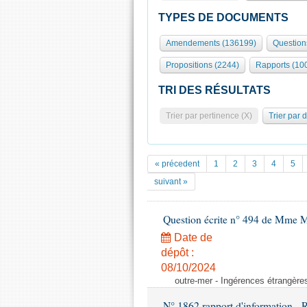
TYPES DE DOCUMENTS
Amendements (136199)
Question
Propositions (2244)
Rapports (10
TRI DES RÉSULTATS
Trier par pertinence (X)
Trier par 
« précedent
1
2
3
4
5
suivant »
Question écrite n° 494 de Mme M
Date de
dépôt :
08/10/2024
outre-mer - Ingérences étrangère
N° 1862 rapport d'information -