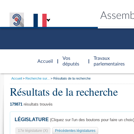
Assemb
Accèder à
la page
Vos
Travaux
Accueil
d'accueil
députés
parlementaires
Vous
Accueil
Recherche sur...
Résultats de la recherche
êtes
Résultats de la recherche
Général
ici
CONNEX
TRAVA
CONNA
DÉC
:
179871
résultats trouvés
LÉGISLATURE
(Cliquez sur l'un des boutons pour faire un choix
17e législature (X)
Précédentes législatures