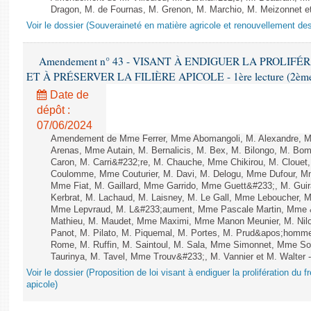
Dragon, M. de Fournas, M. Grenon, M. Marchio, M. Meizonnet e
Voir le dossier (Souveraineté en matière agricole et renouvellement des
Amendement n° 43 - VISANT À ENDIGUER LA PROLIF
ET À PRÉSERVER LA FILIÈRE APICOLE - 1ère lecture (2ème as
Date de
dépôt :
07/06/2024
Amendement de Mme Ferrer, Mme Abomangoli, M. Alexandre, 
Arenas, Mme Autain, M. Bernalicis, M. Bex, M. Bilongo, M. Bom
Caron, M. Carri&#232;re, M. Chauche, Mme Chikirou, M. Clouet,
Coulomme, Mme Couturier, M. Davi, M. Delogu, Mme Dufour, M
Mme Fiat, M. Gaillard, Mme Garrido, Mme Guett&#233;, M. Gu
Kerbrat, M. Lachaud, M. Laisney, M. Le Gall, Mme Leboucher, 
Mme Lepvraud, M. L&#233;aument, Mme Pascale Martin, Mme &#2
Mathieu, M. Maudet, Mme Maximi, Mme Manon Meunier, M. Ni
Panot, M. Pilato, M. Piquemal, M. Portes, M. Prud&apos;homm
Rome, M. Ruffin, M. Saintoul, M. Sala, Mme Simonnet, Mme S
Taurinya, M. Tavel, Mme Trouv&#233;, M. Vannier et M. Walter 
Voir le dossier (Proposition de loi visant à endiguer la prolifération du fr
apicole)