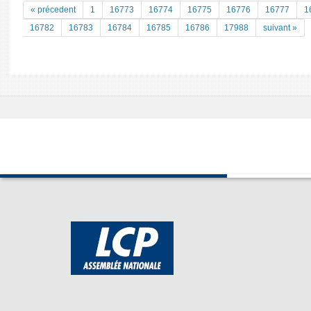
« précedent
1
16773
16774
16775
16776
16777
1
16782
16783
16784
16785
16786
17988
suivant »