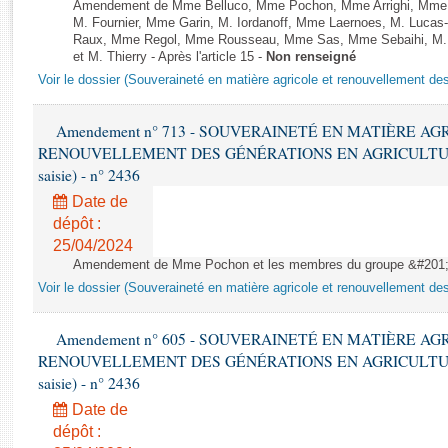
Rapports d'enquête
Amendement de Mme Belluco, Mme Pochon, Mme Arrighi, Mme B
M. Fournier, Mme Garin, M. Iordanoff, Mme Laernoes, M. Lucas
Rapports législatifs
Raux, Mme Regol, Mme Rousseau, Mme Sas, Mme Sebaihi, M. T
Rapports sur l'application des lois
et M. Thierry - Après l'article 15 -
Non renseigné
Baromètre de l’application des lois
Voir le dossier (Souveraineté en matière agricole et renouvellement des
Amendement n° 713 - SOUVERAINETÉ EN MATIÈRE AG
Dossiers législatifs
RENOUVELLEMENT DES GÉNÉRATIONS EN AGRICULTURE - 1è
Budget et sécurité sociale
saisie) - n° 2436
Questions écrites et orales
Date de
Comptes rendus des débats
dépôt :
25/04/2024
Amendement de Mme Pochon et les membres du groupe &#201;co
Voir le dossier (Souveraineté en matière agricole et renouvellement des
Amendement n° 605 - SOUVERAINETÉ EN MATIÈRE AG
RENOUVELLEMENT DES GÉNÉRATIONS EN AGRICULTURE - 1è
saisie) - n° 2436
Date de
dépôt :