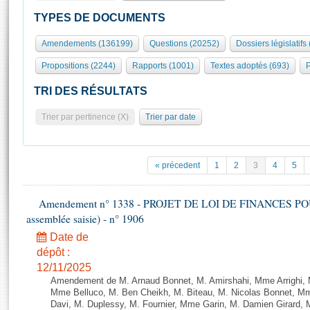
S'id
Présidence
Séance publique
Rôle et pouvoirs de l'Assemblée
Visiter l'Assemblée
TYPES DE DOCUMENTS
Fiches « Connaissance de l’Assemblée »
577 députés
Commissions et autres organes
Visite virtuelle du palais Bourbon
Amendements (136199)
Questions (20252)
Dossiers législatifs
Organisation de l'Assemblée
Groupes politiques
Europe et International
Assister à une séance
Mot
Propositions (2244)
Rapports (1001)
Textes adoptés (693)
P
Présidence
Conférence des Présidents
Bureau
Collège des Ques
Élections législatives
Contrôle et évaluation
Accès des chercheurs à l’Assemblée
TRI DES RÉSULTATS
Congrès
Les évènements
S'inscrire
Trier par pertinence (X)
Trier par date
Pétitions
Statistiques et chiffres clés
Transparence et déontologie
Vous n'ave
Patrimoine
E
Documents de référence
« précedent
1
2
3
4
5
La Bibliothèque
( Constitution | Règlement de l'Assemblée ... )
Documents parlementaires
Les archives
Amendement n° 1338 - PROJET DE LOI DE FINANCES POUR 2
Projets de loi
Contacts et plan d'accès
assemblée saisie) - n° 1906
Propositions de loi
Histoire
Photos libres de droit
Date de
Amendements
Juniors
dépôt :
Textes adoptés
12/11/2025
Anciennes législatures
Amendement de M. Arnaud Bonnet, M. Amirshahi, Mme Arrighi, 
Liens vers les sites publics
Mme Belluco, M. Ben Cheikh, M. Biteau, M. Nicolas Bonnet, Mm
Rapports d'information
Davi, M. Duplessy, M. Fournier, Mme Garin, M. Damien Girard,