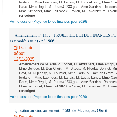
Rapports d'enquête
Iordanoff, Mme Laernoes, M. Lahais, M. Lucas-Lundy, Mme Oz
Raux, Mme Regol, M. Roum&#233;gas, Mme Sandrine Rousseau
Rapports législatifs
Mme Simonnet, Mme Taill&#233;-Polian, M. Tavernier, M. Thierry
Rapports sur l'application des lois
renseigné
Baromètre de l’application des lois
Voir le dossier (Projet de loi de finances pour 2026)
Amendement n° 1337 - PROJET DE LOI DE FINANCES POUR 2
Dossiers législatifs
assemblée saisie) - n° 1906
Budget et sécurité sociale
Date de
Questions écrites et orales
dépôt :
Comptes rendus des débats
12/11/2025
Amendement de M. Arnaud Bonnet, M. Amirshahi, Mme Arrighi, 
Mme Belluco, M. Ben Cheikh, M. Biteau, M. Nicolas Bonnet, Mm
Davi, M. Duplessy, M. Fournier, Mme Garin, M. Damien Girard,
Iordanoff, Mme Laernoes, M. Lahais, M. Lucas-Lundy, Mme Oz
Raux, Mme Regol, M. Roum&#233;gas, Mme Sandrine Rousseau
Mme Simonnet, Mme Taill&#233;-Polian, M. Tavernier, M. Thierry
renseigné
Voir le dossier (Projet de loi de finances pour 2026)
Question au Gouvernement n° 500 de M. Jacques Oberti