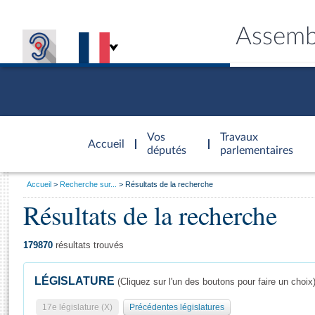
Assemb
Accèder à
la page
Vos
Travaux
Accueil
d'accueil
députés
parlementaires
Vous
Accueil
Recherche sur...
Résultats de la recherche
êtes
Résultats de la recherche
Général
ici
CONNEX
TRAVA
CONNA
DÉC
:
179870
résultats trouvés
LÉGISLATURE
(Cliquez sur l'un des boutons pour faire un choix
17e législature (X)
Précédentes législatures