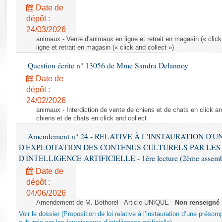
Rapports d'enquête
Date de
Rapports législatifs
dépôt :
Rapports sur l'application des lois
24/03/2026
Baromètre de l’application des lois
animaux - Vente d'animaux en ligne et retrait en magasin (« click
ligne et retrait en magasin (« click and collect »)
Question écrite n° 13056 de Mme Sandra Delannoy
Dossiers législatifs
Date de
Budget et sécurité sociale
dépôt :
Questions écrites et orales
24/02/2026
Comptes rendus des débats
animaux - Interdiction de vente de chiens et de chats en click and
chiens et de chats en click and collect
Amendement n° 24 - RELATIVE À L'INSTAURATION D'
D'EXPLOITATION DES CONTENUS CULTURELS PAR LES
D'INTELLIGENCE ARTIFICIELLE - 1ère lecture (2ème assemblé
Date de
dépôt :
04/06/2026
Amendement de M. Bothorel - Article UNIQUE -
Non renseigné
Voir le dossier (Proposition de loi relative à l’instauration d’une présom