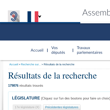
Assemb
Accèder à
la page
Vos
Travaux
Accueil
d'accueil
députés
parlementaires
Vous
Accueil
Recherche sur...
Résultats de la recherche
êtes
Résultats de la recherche
Général
ici
CONNEX
TRAVA
CONNA
DÉC
:
179876
résultats trouvés
LÉGISLATURE
(Cliquez sur l'un des boutons pour faire un choix
17e législature (X)
Précédentes législatures