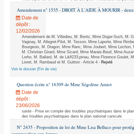
Amendement n° 1535 - DROIT À L'AIDE À MOURIR - deuxièm
Date de
dépôt :
12/02/2026
Amendement de M. Villedieu, M. Bentz, Mme Dogor-Such, M. G
Vaginay, M. Allegret-Pilot, M. Tesson, Mme Laporte, Mme Rimbe
Bourgeois, M. Dragon, Mme Ranc, Mme Joubert, Mme Lechon, M
M. Christian Girard, Mme Sicard, Mme Marais-Beuil, Mme Au
Lorho, M. Ballard, M. de L&#233;pinau, Mme Florence Goulet, 
Lioret, M. Rambaud et M. Guitton - Article 4 -
Rejeté
Voir le dossier (Fin de vie)
Question écrite n° 16309 de Mme Ségolène Amiot
Date de
dépôt :
23/06/2026
santé - Prise en compte des troubles psychiatriques dans le plan
des troubles psychiatriques dans le plan national canicule
N° 2435 - Proposition de loi de Mme Lisa Belluco pour protége
surexposition aux écrans