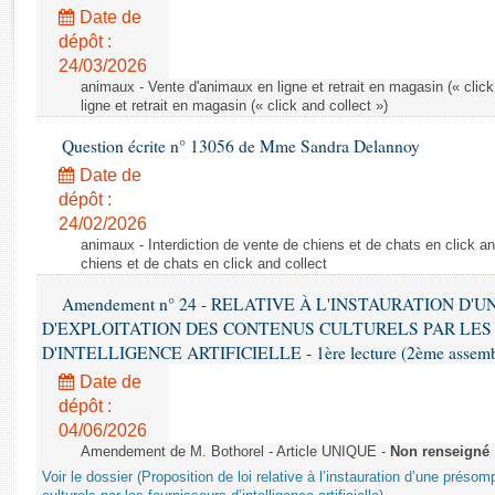
Rapports d'enquête
Date de
Rapports législatifs
dépôt :
Rapports sur l'application des lois
24/03/2026
Baromètre de l’application des lois
animaux - Vente d'animaux en ligne et retrait en magasin (« click
ligne et retrait en magasin (« click and collect »)
Question écrite n° 13056 de Mme Sandra Delannoy
Dossiers législatifs
Date de
Budget et sécurité sociale
dépôt :
Questions écrites et orales
24/02/2026
Comptes rendus des débats
animaux - Interdiction de vente de chiens et de chats en click and
chiens et de chats en click and collect
Amendement n° 24 - RELATIVE À L'INSTAURATION D'
D'EXPLOITATION DES CONTENUS CULTURELS PAR LES
D'INTELLIGENCE ARTIFICIELLE - 1ère lecture (2ème assemblé
Date de
dépôt :
04/06/2026
Amendement de M. Bothorel - Article UNIQUE -
Non renseigné
Voir le dossier (Proposition de loi relative à l’instauration d’une présom