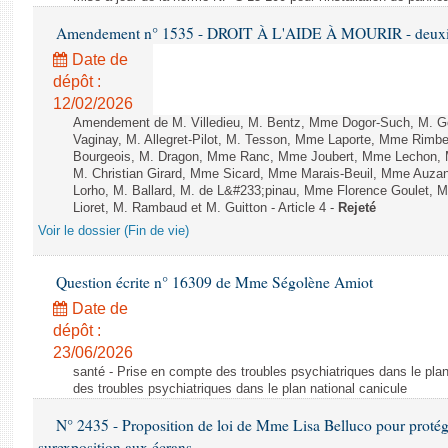
Amendement n° 1535 - DROIT À L'AIDE À MOURIR - deuxièm
Date de
dépôt :
12/02/2026
Amendement de M. Villedieu, M. Bentz, Mme Dogor-Such, M. G
Vaginay, M. Allegret-Pilot, M. Tesson, Mme Laporte, Mme Rimbe
Bourgeois, M. Dragon, Mme Ranc, Mme Joubert, Mme Lechon, M
M. Christian Girard, Mme Sicard, Mme Marais-Beuil, Mme Au
Lorho, M. Ballard, M. de L&#233;pinau, Mme Florence Goulet, 
Lioret, M. Rambaud et M. Guitton - Article 4 -
Rejeté
Voir le dossier (Fin de vie)
Question écrite n° 16309 de Mme Ségolène Amiot
Date de
dépôt :
23/06/2026
santé - Prise en compte des troubles psychiatriques dans le plan
des troubles psychiatriques dans le plan national canicule
N° 2435 - Proposition de loi de Mme Lisa Belluco pour protége
surexposition aux écrans