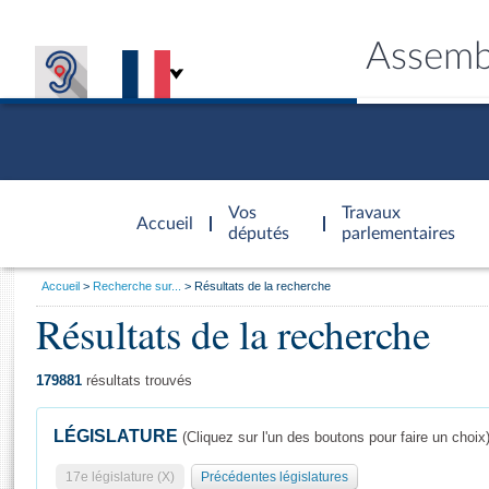
Assemb
Accèder à
la page
Vos
Travaux
Accueil
d'accueil
députés
parlementaires
Vous
Accueil
Recherche sur...
Résultats de la recherche
êtes
Résultats de la recherche
Général
ici
CONNEX
TRAVA
CONNA
DÉC
:
179881
résultats trouvés
LÉGISLATURE
(Cliquez sur l'un des boutons pour faire un choix
17e législature (X)
Précédentes législatures