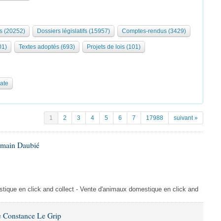
s (20252)
Dossiers législatifs (15957)
Comptes-rendus (3429)
01)
Textes adoptés (693)
Projets de lois (101)
date
1
2
3
4
5
6
7
17988
suivant »
omain Daubié
ique en click and collect - Vente d'animaux domestique en click and
 Constance Le Grip