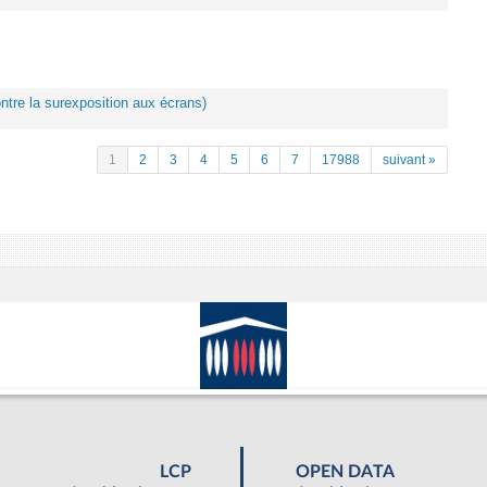
ontre la surexposition aux écrans)
1
2
3
4
5
6
7
17988
suivant »
LCP
OPEN DATA