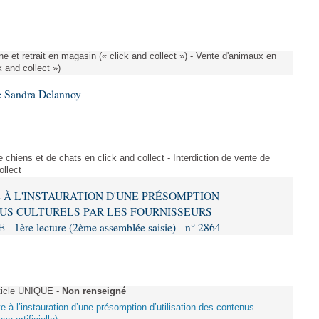
e et retrait en magasin (« click and collect ») - Vente d'animaux en
k and collect »)
e Sandra Delannoy
 chiens et de chats en click and collect - Interdiction de vente de
ollect
VE À L'INSTAURATION D'UNE PRÉSOMPTION
US CULTURELS PAR LES FOURNISSEURS
re lecture (2ème assemblée saisie) - n° 2864
ticle UNIQUE -
Non renseigné
ive à l’instauration d’une présomption d’utilisation des contenus