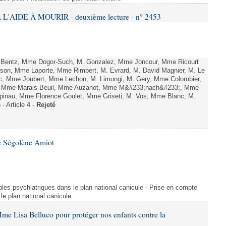
L'AIDE À MOURIR - deuxième lecture - n° 2453
. Bentz, Mme Dogor-Such, M. Gonzalez, Mme Joncour, Mme Ricourt
Tesson, Mme Laporte, Mme Rimbert, M. Evrard, M. David Magnier, M. Le
c, Mme Joubert, Mme Lechon, M. Limongi, M. Gery, Mme Colombier,
rd, Mme Marais-Beuil, Mme Auzanot, Mme M&#233;nach&#233;, Mme
;pinau, Mme Florence Goulet, Mme Griseti, M. Vos, Mme Blanc, M.
- Article 4 -
Rejeté
e Ségolène Amiot
les psychiatriques dans le plan national canicule - Prise en compte
le plan national canicule
me Lisa Belluco pour protéger nos enfants contre la