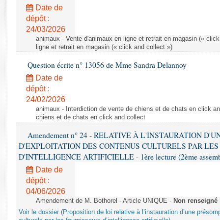
Rapports d'enquête
Date de
Rapports législatifs
dépôt :
Rapports sur l'application des lois
24/03/2026
Baromètre de l’application des lois
animaux - Vente d'animaux en ligne et retrait en magasin (« click
ligne et retrait en magasin (« click and collect »)
Question écrite n° 13056 de Mme Sandra Delannoy
Dossiers législatifs
Date de
Budget et sécurité sociale
dépôt :
Questions écrites et orales
24/02/2026
Comptes rendus des débats
animaux - Interdiction de vente de chiens et de chats en click and
chiens et de chats en click and collect
Amendement n° 24 - RELATIVE À L'INSTAURATION D'
D'EXPLOITATION DES CONTENUS CULTURELS PAR LES
D'INTELLIGENCE ARTIFICIELLE - 1ère lecture (2ème assemblé
Date de
dépôt :
04/06/2026
Amendement de M. Bothorel - Article UNIQUE -
Non renseigné
Voir le dossier (Proposition de loi relative à l’instauration d’une présom