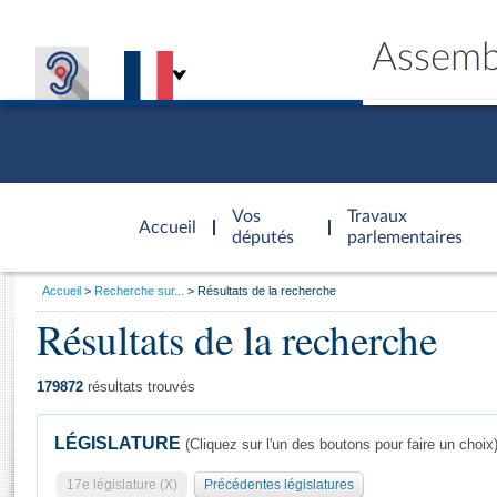
Assemb
Accèder à
la page
Vos
Travaux
Accueil
d'accueil
députés
parlementaires
Vous
Accueil
Recherche sur...
Résultats de la recherche
êtes
Résultats de la recherche
Général
ici
CONNEX
TRAVA
CONNA
DÉC
:
179872
résultats trouvés
LÉGISLATURE
(Cliquez sur l'un des boutons pour faire un choix
17e législature (X)
Précédentes législatures