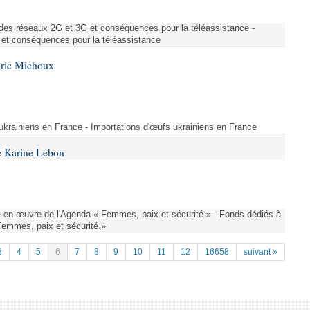
des réseaux 2G et 3G et conséquences pour la téléassistance -
et conséquences pour la téléassistance
Éric Michoux
 ukrainiens en France - Importations d'œufs ukrainiens en France
e Karine Lebon
 en œuvre de l'Agenda « Femmes, paix et sécurité » - Fonds dédiés à
Femmes, paix et sécurité »
3
4
5
6
7
8
9
10
11
12
16658
suivant »