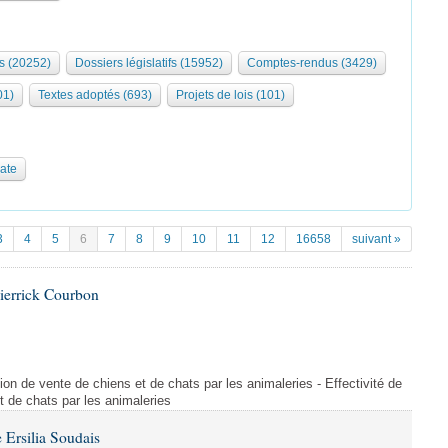
s (20252)
Dossiers législatifs (15952)
Comptes-rendus (3429)
01)
Textes adoptés (693)
Projets de lois (101)
date
3
4
5
6
7
8
9
10
11
12
16658
suivant »
ierrick Courbon
ction de vente de chiens et de chats par les animaleries - Effectivité de
et de chats par les animaleries
Ersilia Soudais