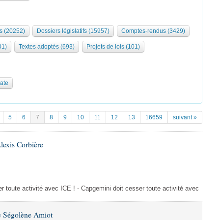
s (20252)
Dossiers législatifs (15957)
Comptes-rendus (3429)
01)
Textes adoptés (693)
Projets de lois (101)
date
5
6
7
8
9
10
11
12
13
16659
suivant »
lexis Corbière
 toute activité avec ICE ! - Capgemini doit cesser toute activité avec
e Ségolène Amiot