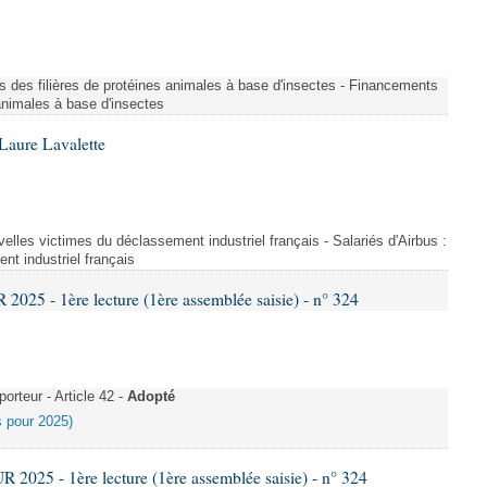
s des filières de protéines animales à base d'insectes - Financements
 animales à base d'insectes
Laure Lavalette
uvelles victimes du déclassement industriel français - Salariés d'Airbus :
nt industriel français
25 - 1ère lecture (1ère assemblée saisie) - n° 324
rteur - Article 42 -
Adopté
es pour 2025)
025 - 1ère lecture (1ère assemblée saisie) - n° 324