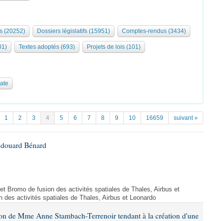
s (20252)
Dossiers législatifs (15951)
Comptes-rendus (3434)
01)
Textes adoptés (693)
Projets de lois (101)
date
1
2
3
4
5
6
7
8
9
10
16659
suivant »
Édouard Bénard
ojet Bromo de fusion des activités spatiales de Thales, Airbus et
n des activités spatiales de Thales, Airbus et Leonardo
ion de Mme Anne Stambach-Terrenoir tendant à la création d'une