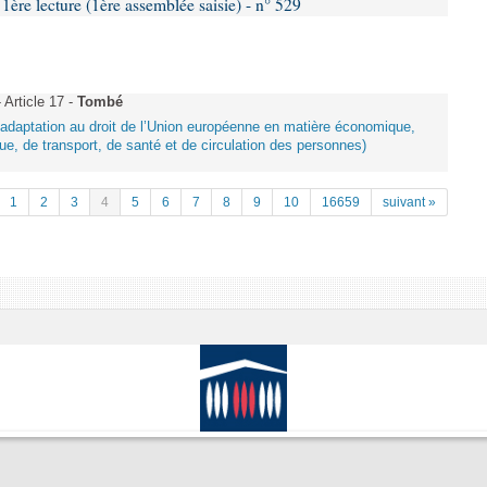
e lecture (1ère assemblée saisie) - n° 529
Article 17 -
Tombé
d’adaptation au droit de l’Union européenne en matière économique,
ue, de transport, de santé et de circulation des personnes)
1
2
3
4
5
6
7
8
9
10
16659
suivant »