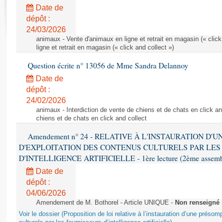
Rapports d'enquête
Date de
Rapports législatifs
dépôt :
Rapports sur l'application des lois
24/03/2026
Baromètre de l’application des lois
animaux - Vente d'animaux en ligne et retrait en magasin (« click
ligne et retrait en magasin (« click and collect »)
Question écrite n° 13056 de Mme Sandra Delannoy
Dossiers législatifs
Date de
Budget et sécurité sociale
dépôt :
Questions écrites et orales
24/02/2026
Comptes rendus des débats
animaux - Interdiction de vente de chiens et de chats en click and
chiens et de chats en click and collect
Amendement n° 24 - RELATIVE À L'INSTAURATION D'
D'EXPLOITATION DES CONTENUS CULTURELS PAR LES
D'INTELLIGENCE ARTIFICIELLE - 1ère lecture (2ème assemblé
Date de
dépôt :
04/06/2026
Amendement de M. Bothorel - Article UNIQUE -
Non renseigné
Voir le dossier (Proposition de loi relative à l’instauration d’une présom