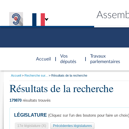
Assemb
Accèder à
la page
Vos
Travaux
Accueil
d'accueil
députés
parlementaires
Vous
Accueil
Recherche sur...
Résultats de la recherche
êtes
Résultats de la recherche
Général
ici
CONNEX
TRAVA
CONNA
DÉC
:
179870
résultats trouvés
LÉGISLATURE
(Cliquez sur l'un des boutons pour faire un choix
17e législature (X)
Précédentes législatures