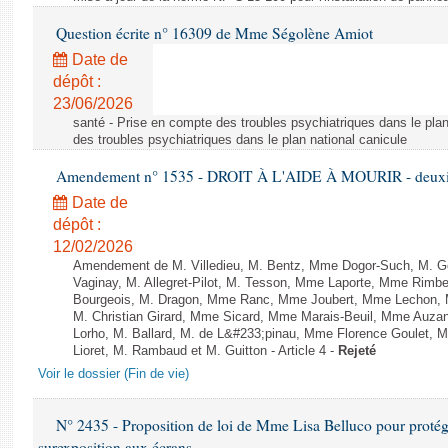
Question écrite n° 16309 de Mme Ségolène Amiot
Date de
dépôt :
23/06/2026
santé - Prise en compte des troubles psychiatriques dans le plan
des troubles psychiatriques dans le plan national canicule
Amendement n° 1535 - DROIT À L'AIDE À MOURIR - deuxièm
Date de
dépôt :
12/02/2026
Amendement de M. Villedieu, M. Bentz, Mme Dogor-Such, M. G
Vaginay, M. Allegret-Pilot, M. Tesson, Mme Laporte, Mme Rimbe
Bourgeois, M. Dragon, Mme Ranc, Mme Joubert, Mme Lechon, M
M. Christian Girard, Mme Sicard, Mme Marais-Beuil, Mme Au
Lorho, M. Ballard, M. de L&#233;pinau, Mme Florence Goulet, 
Lioret, M. Rambaud et M. Guitton - Article 4 -
Rejeté
Voir le dossier (Fin de vie)
N° 2435 - Proposition de loi de Mme Lisa Belluco pour protége
surexposition aux écrans