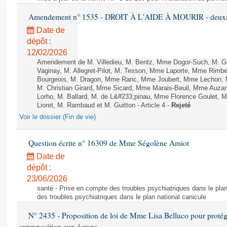
Amendement n° 1535 - DROIT À L'AIDE À MOURIR - deuxièm
Date de
dépôt :
12/02/2026
Amendement de M. Villedieu, M. Bentz, Mme Dogor-Such, M. G
Vaginay, M. Allegret-Pilot, M. Tesson, Mme Laporte, Mme Rimbe
Bourgeois, M. Dragon, Mme Ranc, Mme Joubert, Mme Lechon, M
M. Christian Girard, Mme Sicard, Mme Marais-Beuil, Mme Au
Lorho, M. Ballard, M. de L&#233;pinau, Mme Florence Goulet, 
Lioret, M. Rambaud et M. Guitton - Article 4 -
Rejeté
Voir le dossier (Fin de vie)
Question écrite n° 16309 de Mme Ségolène Amiot
Date de
dépôt :
23/06/2026
santé - Prise en compte des troubles psychiatriques dans le plan
des troubles psychiatriques dans le plan national canicule
N° 2435 - Proposition de loi de Mme Lisa Belluco pour protége
surexposition aux écrans