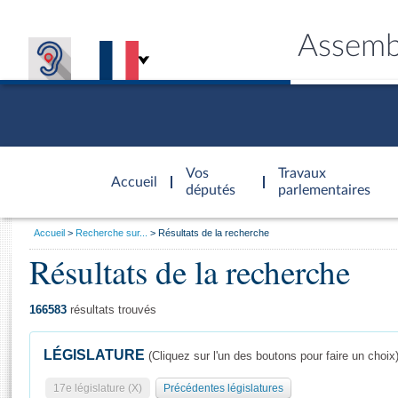
Assemb
Accèder à
la page
Vos
Travaux
Accueil
d'accueil
députés
parlementaires
Vous
Accueil
Recherche sur...
Résultats de la recherche
êtes
Résultats de la recherche
Général
ici
CONNEX
TRAVA
CONNA
DÉC
:
166583
résultats trouvés
LÉGISLATURE
(Cliquez sur l'un des boutons pour faire un choix
17e législature (X)
Précédentes législatures