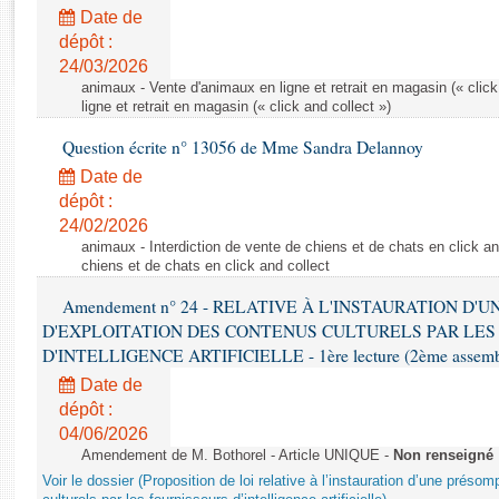
Rapports d'enquête
Date de
Rapports législatifs
dépôt :
Rapports sur l'application des lois
24/03/2026
Baromètre de l’application des lois
animaux - Vente d'animaux en ligne et retrait en magasin (« click
ligne et retrait en magasin (« click and collect »)
Question écrite n° 13056 de Mme Sandra Delannoy
Dossiers législatifs
Date de
Budget et sécurité sociale
dépôt :
Questions écrites et orales
24/02/2026
Comptes rendus des débats
animaux - Interdiction de vente de chiens et de chats en click and
chiens et de chats en click and collect
Amendement n° 24 - RELATIVE À L'INSTAURATION D'
D'EXPLOITATION DES CONTENUS CULTURELS PAR LES
D'INTELLIGENCE ARTIFICIELLE - 1ère lecture (2ème assemblé
Date de
dépôt :
04/06/2026
Amendement de M. Bothorel - Article UNIQUE -
Non renseigné
Voir le dossier (Proposition de loi relative à l’instauration d’une présom