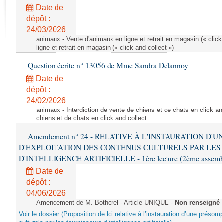
Rapports d'enquête
Date de
Rapports législatifs
dépôt :
Rapports sur l'application des lois
24/03/2026
Baromètre de l’application des lois
animaux - Vente d'animaux en ligne et retrait en magasin (« click
ligne et retrait en magasin (« click and collect »)
Question écrite n° 13056 de Mme Sandra Delannoy
Dossiers législatifs
Date de
Budget et sécurité sociale
dépôt :
Questions écrites et orales
24/02/2026
Comptes rendus des débats
animaux - Interdiction de vente de chiens et de chats en click and
chiens et de chats en click and collect
Amendement n° 24 - RELATIVE À L'INSTAURATION D'
D'EXPLOITATION DES CONTENUS CULTURELS PAR LES
D'INTELLIGENCE ARTIFICIELLE - 1ère lecture (2ème assemblé
Date de
dépôt :
04/06/2026
Amendement de M. Bothorel - Article UNIQUE -
Non renseigné
Voir le dossier (Proposition de loi relative à l’instauration d’une présom