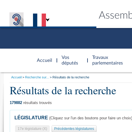
Assemb
Accèder à
la page
Vos
Travaux
Accueil
d'accueil
députés
parlementaires
Vous
Accueil
Recherche sur...
Résultats de la recherche
êtes
Résultats de la recherche
Général
ici
CONNEX
TRAVA
CONNA
DÉC
:
179882
résultats trouvés
LÉGISLATURE
(Cliquez sur l'un des boutons pour faire un choix
17e législature (X)
Précédentes législatures