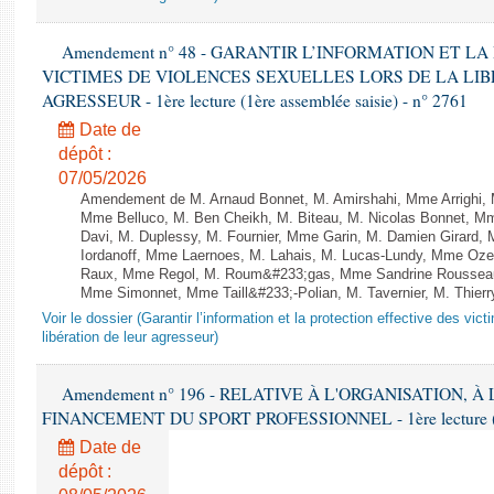
Amendement n° 48 - GARANTIR L’INFORMATION ET L
VICTIMES DE VIOLENCES SEXUELLES LORS DE LA LI
AGRESSEUR - 1ère lecture (1ère assemblée saisie) - n° 2761
Date de
dépôt :
07/05/2026
Amendement de M. Arnaud Bonnet, M. Amirshahi, Mme Arrighi, 
Mme Belluco, M. Ben Cheikh, M. Biteau, M. Nicolas Bonnet, Mm
Davi, M. Duplessy, M. Fournier, Mme Garin, M. Damien Girard,
Iordanoff, Mme Laernoes, M. Lahais, M. Lucas-Lundy, Mme Oz
Raux, Mme Regol, M. Roum&#233;gas, Mme Sandrine Rousseau
Mme Simonnet, Mme Taill&#233;-Polian, M. Tavernier, M. Thierry
Voir le dossier (Garantir l’information et la protection effective des vic
libération de leur agresseur)
Amendement n° 196 - RELATIVE À L'ORGANISATION, À
FINANCEMENT DU SPORT PROFESSIONNEL - 1ère lecture (2èm
Date de
dépôt :