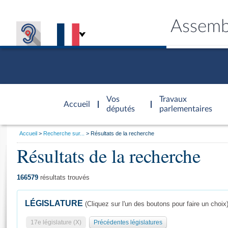
Assemb
Accèder à
la page
Vos
Travaux
Accueil
d'accueil
députés
parlementaires
Vous
Accueil
Recherche sur...
Résultats de la recherche
êtes
Résultats de la recherche
Général
ici
CONNEX
TRAVA
CONNA
DÉC
:
166579
résultats trouvés
LÉGISLATURE
(Cliquez sur l'un des boutons pour faire un choix
17e législature (X)
Précédentes législatures