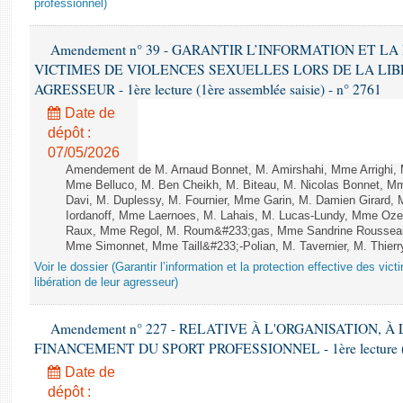
professionnel)
Amendement n° 39 - GARANTIR L’INFORMATION ET L
VICTIMES DE VIOLENCES SEXUELLES LORS DE LA LI
AGRESSEUR - 1ère lecture (1ère assemblée saisie) - n° 2761
Date de
dépôt :
07/05/2026
Amendement de M. Arnaud Bonnet, M. Amirshahi, Mme Arrighi, 
Mme Belluco, M. Ben Cheikh, M. Biteau, M. Nicolas Bonnet, Mm
Davi, M. Duplessy, M. Fournier, Mme Garin, M. Damien Girard,
Iordanoff, Mme Laernoes, M. Lahais, M. Lucas-Lundy, Mme Oz
Raux, Mme Regol, M. Roum&#233;gas, Mme Sandrine Rousseau
Mme Simonnet, Mme Taill&#233;-Polian, M. Tavernier, M. Thierry
Voir le dossier (Garantir l’information et la protection effective des vic
libération de leur agresseur)
Amendement n° 227 - RELATIVE À L'ORGANISATION, À
FINANCEMENT DU SPORT PROFESSIONNEL - 1ère lecture (2èm
Date de
dépôt :