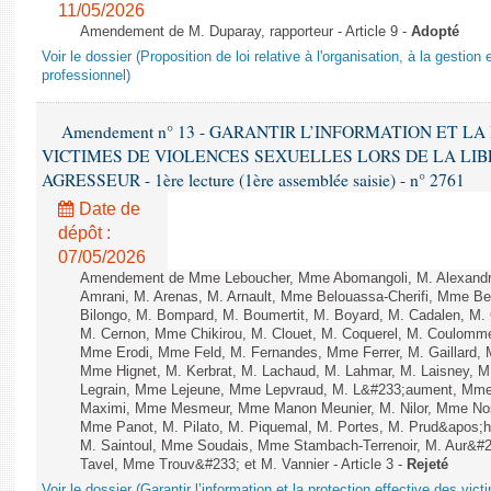
11/05/2026
Amendement de M. Duparay, rapporteur - Article 9 -
Adopté
Voir le dossier (Proposition de loi relative à l'organisation, à la gestio
professionnel)
Amendement n° 13 - GARANTIR L’INFORMATION ET L
VICTIMES DE VIOLENCES SEXUELLES LORS DE LA LI
AGRESSEUR - 1ère lecture (1ère assemblée saisie) - n° 2761
Date de
dépôt :
07/05/2026
Amendement de Mme Leboucher, Mme Abomangoli, M. Alexand
Amrani, M. Arenas, M. Arnault, Mme Belouassa-Cherifi, Mme Ben
Bilongo, M. Bompard, M. Boumertit, M. Boyard, M. Cadalen, M.
M. Cernon, Mme Chikirou, M. Clouet, M. Coquerel, M. Coulomme
Mme Erodi, Mme Feld, M. Fernandes, Mme Ferrer, M. Gaillar
Mme Hignet, M. Kerbrat, M. Lachaud, M. Lahmar, M. Laisney, M
Legrain, Mme Lejeune, Mme Lepvraud, M. L&#233;aument, Mme
Maximi, Mme Mesmeur, Mme Manon Meunier, M. Nilor, Mme N
Mme Panot, M. Pilato, M. Piquemal, M. Portes, M. Prud&apos;h
M. Saintoul, Mme Soudais, Mme Stambach-Terrenoir, M. Aur&#2
Tavel, Mme Trouv&#233; et M. Vannier - Article 3 -
Rejeté
Voir le dossier (Garantir l’information et la protection effective des vic