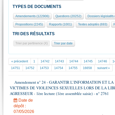
S'id
Présidence
Séance publique
Rôle et pouvoirs de l'Assemblée
Visiter l'Assemblée
TYPES DE DOCUMENTS
Fiches « Connaissance de l’Assemblée »
577 députés
Commissions et autres organes
Visite virtuelle du palais Bourbon
Amendements (122906)
Questions (20252)
Dossiers législatifs
Organisation de l'Assemblée
Groupes politiques
Europe et International
Assister à une séance
Mot
Propositions (2245)
Rapports (1001)
Textes adoptés (693)
P
Présidence
Conférence des Présidents
Bureau
Collège des Ques
Élections législatives
Contrôle et évaluation
Accès des chercheurs à l’Assemblée
TRI DES RÉSULTATS
Congrès
Les évènements
S'inscrire
Trier par pertinence (X)
Trier par date
Pétitions
Statistiques et chiffres clés
Transparence et déontologie
Vous n'ave
Patrimoine
E
Documents de référence
« précedent
1
14742
14743
14744
14745
14746
1
La Bibliothèque
( Constitution | Règlement de l'Assemblée ... )
Documents parlementaires
14751
14752
14753
14754
14755
16658
suivant »
Les archives
Projets de loi
Contacts et plan d'accès
Amendement n° 24 - GARANTIR L’INFORMATION ET L
Propositions de loi
Histoire
VICTIMES DE VIOLENCES SEXUELLES LORS DE LA LI
Photos libres de droit
Amendements
Juniors
AGRESSEUR - 1ère lecture (1ère assemblée saisie) - n° 2761
Textes adoptés
Anciennes législatures
Date de
dépôt :
Liens vers les sites publics
Rapports d'information
07/05/2026