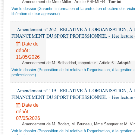
Rapports d'enquête
Amendement de Mme Miller - Article PREMIER -
Tombé
Voir le dossier (Garantir l’information et la protection effective des vic
Rapports législatifs
libération de leur agresseur)
Rapports sur l'application des lois
Baromètre de l’application des lois
Amendement n° 262 - RELATIVE À L'ORGANISATION, À
FINANCEMENT DU SPORT PROFESSIONNEL - 1ère lecture (2èm
Dossiers législatifs
Date de
Budget et sécurité sociale
dépôt :
Questions écrites et orales
11/05/2026
Amendement de M. Belhaddad, rapporteur - Article 6 -
Adopté
Comptes rendus des débats
Voir le dossier (Proposition de loi relative à l'organisation, à la gestio
professionnel)
Amendement n° 119 - RELATIVE À L'ORGANISATION, À
FINANCEMENT DU SPORT PROFESSIONNEL - 1ère lecture (2èm
Date de
dépôt :
07/05/2026
Amendement de M. Bodart, M. Bruneau, Mme Sanquer et M. Viry 
Voir le dossier (Proposition de loi relative à l'organisation, à la gestio