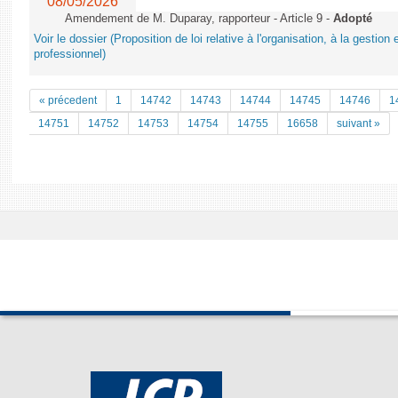
08/05/2026
Amendement de M. Duparay, rapporteur - Article 9 -
Adopté
Voir le dossier (Proposition de loi relative à l'organisation, à la gestio
professionnel)
« précedent
1
14742
14743
14744
14745
14746
1
14751
14752
14753
14754
14755
16658
suivant »