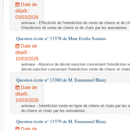
Rapports d'enquête
Date de
Rapports législatifs
dépôt :
Rapports sur l'application des lois
03/03/2026
Baromètre de l’application des lois
animaux - Effectivité de l'interdiction de vente de chiens et de ch
l'interdiction de vente de chiens et de chats par les animaleries
Question écrite n° 13378 de Mme Ersilia Soudais
Dossiers législatifs
Date de
Budget et sécurité sociale
dépôt :
Questions écrites et orales
10/03/2026
Comptes rendus des débats
animaux - Absence de décret-sanction concernant l'interdiction 
décret-sanction concernant l'interdiction vente de chiens et chat
Question écrite n° 13380 de M. Emmanuel Blairy
Date de
dépôt :
10/03/2026
animaux - Interdiction vente en ligne de chiens et chats par les a
de chiens et chats par les animaleries
Question écrite n° 13379 de M. Emmanuel Blairy
Date de