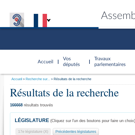
Assemb
Accèder à
la page
Vos
Travaux
Accueil
d'accueil
députés
parlementaires
Vous
Accueil
Recherche sur...
Résultats de la recherche
êtes
Résultats de la recherche
Général
ici
CONNEX
TRAVA
CONNA
DÉC
:
166668
résultats trouvés
LÉGISLATURE
(Cliquez sur l'un des boutons pour faire un choix
17e législature (X)
Précédentes législatures