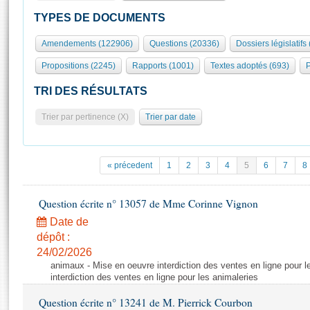
S'id
Présidence
Séance publique
Rôle et pouvoirs de l'Assemblée
Visiter l'Assemblée
TYPES DE DOCUMENTS
Fiches « Connaissance de l’Assemblée »
577 députés
Commissions et autres organes
Visite virtuelle du palais Bourbon
Amendements (122906)
Questions (20336)
Dossiers législatifs
Organisation de l'Assemblée
Groupes politiques
Europe et International
Assister à une séance
Mot
Propositions (2245)
Rapports (1001)
Textes adoptés (693)
P
Présidence
Conférence des Présidents
Bureau
Collège des Ques
Élections législatives
Contrôle et évaluation
Accès des chercheurs à l’Assemblée
TRI DES RÉSULTATS
Congrès
Les évènements
S'inscrire
Trier par pertinence (X)
Trier par date
Pétitions
Statistiques et chiffres clés
Transparence et déontologie
Vous n'ave
Patrimoine
E
Documents de référence
« précedent
1
2
3
4
5
6
7
8
La Bibliothèque
( Constitution | Règlement de l'Assemblée ... )
Documents parlementaires
Les archives
Question écrite n° 13057 de Mme Corinne Vignon
Projets de loi
Contacts et plan d'accès
Date de
Propositions de loi
Histoire
Photos libres de droit
dépôt :
Amendements
Juniors
24/02/2026
Textes adoptés
animaux - Mise en oeuvre interdiction des ventes en ligne pour l
Anciennes législatures
interdiction des ventes en ligne pour les animaleries
Liens vers les sites publics
Rapports d'information
Question écrite n° 13241 de M. Pierrick Courbon