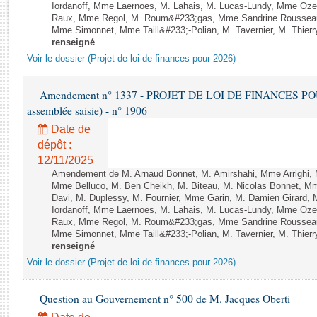
Rapports d'enquête
Iordanoff, Mme Laernoes, M. Lahais, M. Lucas-Lundy, Mme Oz
Raux, Mme Regol, M. Roum&#233;gas, Mme Sandrine Rousseau
Rapports législatifs
Mme Simonnet, Mme Taill&#233;-Polian, M. Tavernier, M. Thierry
Rapports sur l'application des lois
renseigné
Baromètre de l’application des lois
Voir le dossier (Projet de loi de finances pour 2026)
Amendement n° 1337 - PROJET DE LOI DE FINANCES POUR 2
Dossiers législatifs
assemblée saisie) - n° 1906
Budget et sécurité sociale
Date de
Questions écrites et orales
dépôt :
Comptes rendus des débats
12/11/2025
Amendement de M. Arnaud Bonnet, M. Amirshahi, Mme Arrighi, 
Mme Belluco, M. Ben Cheikh, M. Biteau, M. Nicolas Bonnet, Mm
Davi, M. Duplessy, M. Fournier, Mme Garin, M. Damien Girard,
Iordanoff, Mme Laernoes, M. Lahais, M. Lucas-Lundy, Mme Oz
Raux, Mme Regol, M. Roum&#233;gas, Mme Sandrine Rousseau
Mme Simonnet, Mme Taill&#233;-Polian, M. Tavernier, M. Thierry
renseigné
Voir le dossier (Projet de loi de finances pour 2026)
Question au Gouvernement n° 500 de M. Jacques Oberti