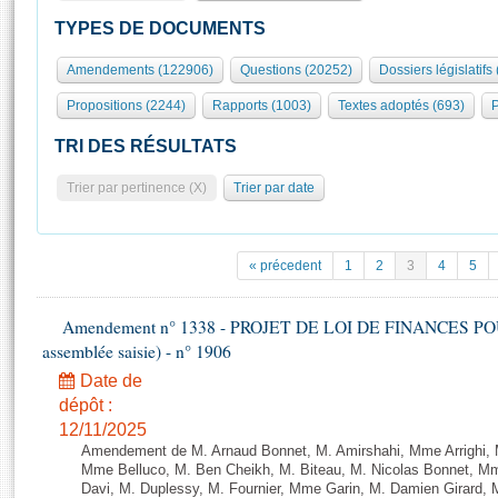
S'id
Présidence
Séance publique
Rôle et pouvoirs de l'Assemblée
Visiter l'Assemblée
TYPES DE DOCUMENTS
Fiches « Connaissance de l’Assemblée »
577 députés
Commissions et autres organes
Visite virtuelle du palais Bourbon
Amendements (122906)
Questions (20252)
Dossiers législatifs
Organisation de l'Assemblée
Groupes politiques
Europe et International
Assister à une séance
Mot
Propositions (2244)
Rapports (1003)
Textes adoptés (693)
P
Présidence
Conférence des Présidents
Bureau
Collège des Ques
Élections législatives
Contrôle et évaluation
Accès des chercheurs à l’Assemblée
TRI DES RÉSULTATS
Congrès
Les évènements
S'inscrire
Trier par pertinence (X)
Trier par date
Pétitions
Statistiques et chiffres clés
Transparence et déontologie
Vous n'ave
Patrimoine
E
Documents de référence
« précedent
1
2
3
4
5
La Bibliothèque
( Constitution | Règlement de l'Assemblée ... )
Documents parlementaires
Les archives
Amendement n° 1338 - PROJET DE LOI DE FINANCES POUR 2
Projets de loi
Contacts et plan d'accès
assemblée saisie) - n° 1906
Propositions de loi
Histoire
Photos libres de droit
Date de
Amendements
Juniors
dépôt :
Textes adoptés
12/11/2025
Anciennes législatures
Amendement de M. Arnaud Bonnet, M. Amirshahi, Mme Arrighi, 
Liens vers les sites publics
Mme Belluco, M. Ben Cheikh, M. Biteau, M. Nicolas Bonnet, Mm
Rapports d'information
Davi, M. Duplessy, M. Fournier, Mme Garin, M. Damien Girard,