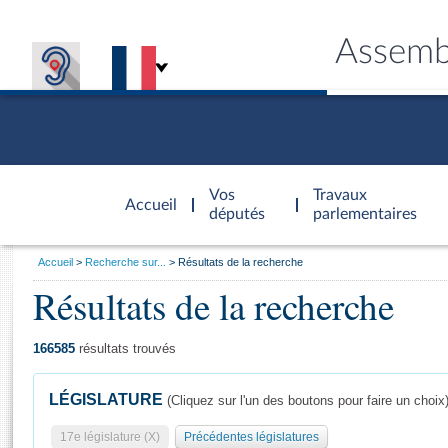
Assemb
Accèder à
la page
Vos
Travaux
Accueil
d'accueil
députés
parlementaires
Vous
Accueil
Recherche sur...
Résultats de la recherche
êtes
Résultats de la recherche
Général
ici
CONNEX
TRAVA
CONNA
DÉC
:
166585
résultats trouvés
LÉGISLATURE
(Cliquez sur l'un des boutons pour faire un choix
17e législature (X)
Précédentes législatures