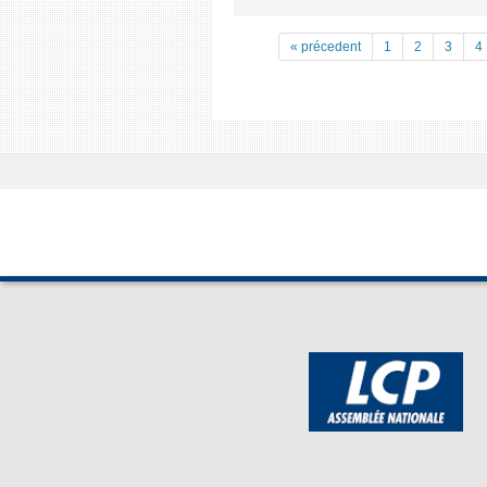
« précedent
1
2
3
4