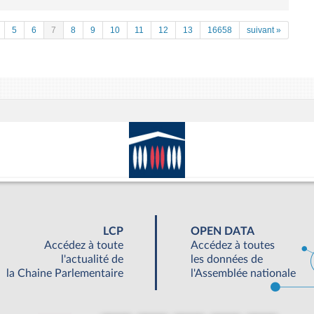
5
6
7
8
9
10
11
12
13
16658
suivant »
LCP
OPEN DATA
Accédez à toute
Accédez à toutes
l'actualité de
les données de
la Chaine Parlementaire
l'Assemblée nationale