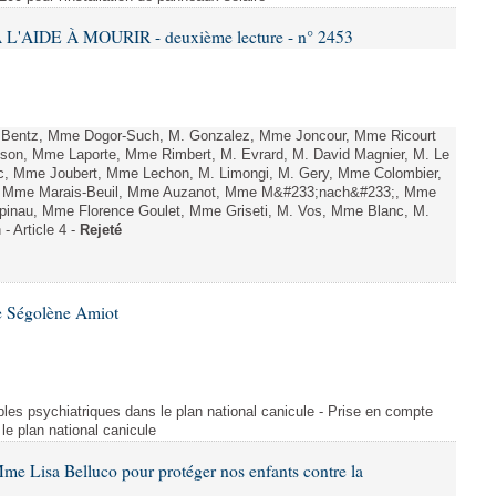
L'AIDE À MOURIR - deuxième lecture - n° 2453
. Bentz, Mme Dogor-Such, M. Gonzalez, Mme Joncour, Mme Ricourt
Tesson, Mme Laporte, Mme Rimbert, M. Evrard, M. David Magnier, M. Le
c, Mme Joubert, Mme Lechon, M. Limongi, M. Gery, Mme Colombier,
rd, Mme Marais-Beuil, Mme Auzanot, Mme M&#233;nach&#233;, Mme
;pinau, Mme Florence Goulet, Mme Griseti, M. Vos, Mme Blanc, M.
- Article 4 -
Rejeté
e Ségolène Amiot
les psychiatriques dans le plan national canicule - Prise en compte
le plan national canicule
me Lisa Belluco pour protéger nos enfants contre la