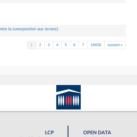
ontre la surexposition aux écrans)
1
2
3
4
5
6
7
16658
suivant »
LCP
OPEN DATA