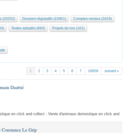
s (20252)
Dossiers législatifs (15951)
Comptes-rendus (3429)
03)
Textes adoptés (693)
Projets de lois (101)
date
1
2
3
4
5
6
7
16658
suivant »
omain Daubié
ique en click and collect - Vente d'animaux domestique en click and
 Constance Le Grip