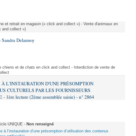
e et retrait en magasin (« click and collect ») - Vente d'animaux en
k and collect »)
e Sandra Delannoy
 chiens et de chats en click and collect - Interdiction de vente de
ollect
VE À L'INSTAURATION D'UNE PRÉSOMPTION
US CULTURELS PAR LES FOURNISSEURS
re lecture (2ème assemblée saisie) - n° 2864
ticle UNIQUE -
Non renseigné
ive à l’instauration d’une présomption d’utilisation des contenus