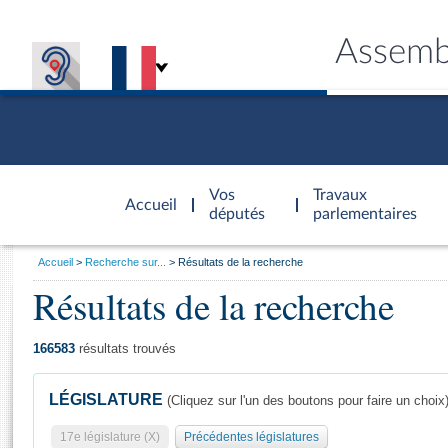
Assemb
Accèder à
la page
Vos
Travaux
Accueil
d'accueil
députés
parlementaires
Vous
Accueil
Recherche sur...
Résultats de la recherche
êtes
Résultats de la recherche
Général
ici
CONNEX
TRAVA
CONNA
DÉC
:
166583
résultats trouvés
LÉGISLATURE
(Cliquez sur l'un des boutons pour faire un choix
17e législature (X)
Précédentes législatures