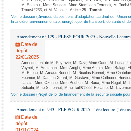
Mme Panot, M. Pilato, M. Piquemal, M. Portes, M. Prud&apos;h
M. Saintoul, Mme Soudais, Mme Stambach-Terrenoir, M. Tach&
Trouv&#233; et M. Vannier - Article 25 -
Tombé
Voir le dossier (Diverses dispositions d’adaptation au droit de l’Unio
financière, environnementale, énergétique, de transport, de santé et de
Amendement n° 129 - PLFSS POUR 2025 - Nouvelle Lecture 
Date de
dépôt :
22/01/2025
Amendement de M. Peytavie, M. Davi, Mme Garin, M. Lucas-L
Voynet, M. Amirshahi, Mme Arrighi, Mme Autain, Mme Balage El
M. Biteau, M. Arnaud Bonnet, M. Nicolas Bonnet, Mme Chatelain
Fournier, M. Damien Girard, M. Gustave, Mme Catherine Hervieu
Lahais, Mme Ozenne, Mme Pochon, M. Raux, Mme Regol, M. Th
Sebaihi, Mme Simonnet, Mme Taill&#233;-Polian et M. Tavernier 
Voir le dossier (Projet de loi de financement de la sécurité sociale pou
Amendement n° 933 - PLF POUR 2025 - 1ère lecture (1ère ass
Date de
dépôt :
01/11/2024