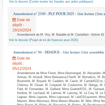
Rapports d'enquête
Voir le dossier (Contre toutes les fraudes aux aides publiques)
Rapports législatifs
Rapports sur l'application des lois
Amendement n° 2349 - PLF POUR 2025 - 1ère lecture (1ère as
Baromètre de l’application des lois
Date de
dépôt :
29/10/2024
Dossiers législatifs
Amendement de M. Viry, M. Bataille et M. Castellani - Article 42
Budget et sécurité sociale
Voir le dossier (Projet de loi de finances pour 2025)
Questions écrites et orales
Comptes rendus des débats
Amendement n° 94 - DDADUE - 1ère lecture (1ère assemblée s
Date de
dépôt :
05/12/2024
Amendement de Mme Ferrer, Mme Abomangoli, M. Alexandre, 
Arenas, M. Arnault, Mme Belouassa-Cherifi, M. Bernalicis, M. 
Boumertit, M. Boyard, M. Cadalen, M. Caron, M. Carri&#232;re
Chikirou, M. Clouet, M. Coquerel, M. Coulomme, M. Delogu, M
Feld, M. Fernandes, M. Gaillard, Mme Guett&#233;, M. Guira
Kerbrat, M. Lachaud, M. Lahmar, M. Laisney, M. Le Coq, M. Le
Legrain, Mme Lejeune, Mme Lepvraud, M. L&#233;aument, Mme
Maximi, Mme Mesmeur, Mme Manon Meunier, M. Nilor, Mme N