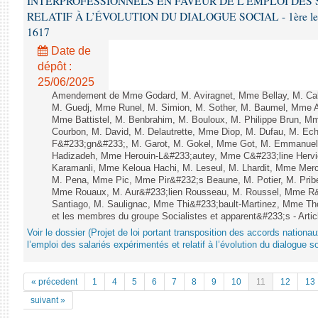
INTERPROFESSIONNELS EN FAVEUR DE L’EMPLOI DES
RELATIF À L’ÉVOLUTION DU DIALOGUE SOCIAL - 1ère lecture
1617
Date de
dépôt :
25/06/2025
Amendement de Mme Godard, M. Aviragnet, Mme Bellay, M. Cal
M. Guedj, Mme Runel, M. Simion, M. Sother, M. Baumel, Mme A
Mme Battistel, M. Benbrahim, M. Bouloux, M. Philippe Brun, Mm
Courbon, M. David, M. Delautrette, Mme Diop, M. Dufau, M. Ech
F&#233;gn&#233;, M. Garot, M. Gokel, Mme Got, M. Emmanuel
Hadizadeh, Mme Herouin-L&#233;autey, Mme C&#233;line Herv
Karamanli, Mme Keloua Hachi, M. Leseul, M. Lhardit, Mme Mercie
M. Pena, Mme Pic, Mme Pir&#232;s Beaune, M. Potier, M. Prib
Mme Rouaux, M. Aur&#233;lien Rousseau, M. Roussel, Mme R&
Santiago, M. Saulignac, Mme Thi&#233;bault-Martinez, Mme Thom
et les membres du groupe Socialistes et apparent&#233;s - Artic
Voir le dossier (Projet de loi portant transposition des accords nationa
l’emploi des salariés expérimentés et relatif à l’évolution du dialogue so
« précedent
1
4
5
6
7
8
9
10
11
12
13
suivant »