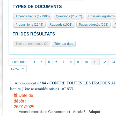
S'id
Présidence
Séance publique
Rôle et pouvoirs de l'Assemblée
Visiter l'Assemblée
TYPES DE DOCUMENTS
Fiches « Connaissance de l’Assemblée »
577 députés
Commissions et autres organes
Visite virtuelle du palais Bourbon
Amendements (122906)
Questions (20252)
Dossiers législatifs
Organisation de l'Assemblée
Groupes politiques
Europe et International
Assister à une séance
Mot
Propositions (2244)
Rapports (1001)
Textes adoptés (693)
P
Présidence
Conférence des Présidents
Bureau
Collège des Ques
Élections législatives
Contrôle et évaluation
Accès des chercheurs à l’Assemblée
TRI DES RÉSULTATS
Congrès
Les évènements
S'inscrire
Trier par pertinence (X)
Trier par date
Pétitions
Statistiques et chiffres clés
Transparence et déontologie
Vous n'ave
Patrimoine
E
Documents de référence
« précedent
1
4
5
6
7
8
9
10
11
12
13
La Bibliothèque
( Constitution | Règlement de l'Assemblée ... )
Documents parlementaires
suivant »
Les archives
Projets de loi
Contacts et plan d'accès
Amendement n° 84 - CONTRE TOUTES LES FRAUDES AU
Propositions de loi
Histoire
lecture (1ère assemblée saisie) - n° 633
Photos libres de droit
Amendements
Juniors
Date de
Textes adoptés
Anciennes législatures
dépôt :
26/01/2025
Liens vers les sites publics
Rapports d'information
Amendement de le Gouvernement - Article 3 -
Adopté