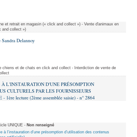
e et retrait en magasin (« click and collect ») - Vente d'animaux en
k and collect »)
e Sandra Delannoy
 chiens et de chats en click and collect - Interdiction de vente de
ollect
VE À L'INSTAURATION D'UNE PRÉSOMPTION
US CULTURELS PAR LES FOURNISSEURS
re lecture (2ème assemblée saisie) - n° 2864
ticle UNIQUE -
Non renseigné
ive à l’instauration d’une présomption d’utilisation des contenus