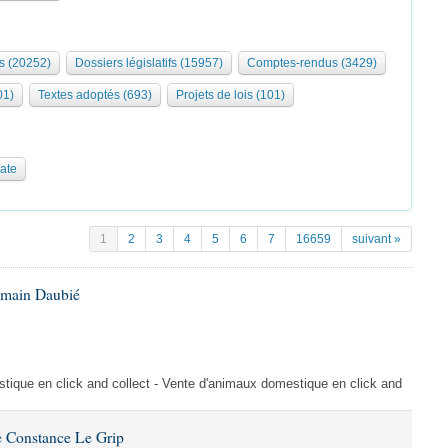
s (20252)
Dossiers législatifs (15957)
Comptes-rendus (3429)
01)
Textes adoptés (693)
Projets de lois (101)
date
1
2
3
4
5
6
7
16659
suivant »
omain Daubié
ique en click and collect - Vente d'animaux domestique en click and
 Constance Le Grip