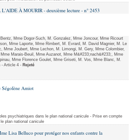
L'AIDE À MOURIR - deuxième lecture - n° 2453
. Bentz, Mme Dogor-Such, M. Gonzalez, Mme Joncour, Mme Ricourt
Tesson, Mme Laporte, Mme Rimbert, M. Evrard, M. David Magnier, M. Le
c, Mme Joubert, Mme Lechon, M. Limongi, M. Gery, Mme Colombier,
rd, Mme Marais-Beuil, Mme Auzanot, Mme M&#233;nach&#233;, Mme
;pinau, Mme Florence Goulet, Mme Griseti, M. Vos, Mme Blanc, M.
- Article 4 -
Rejeté
e Ségolène Amiot
les psychiatriques dans le plan national canicule - Prise en compte
le plan national canicule
me Lisa Belluco pour protéger nos enfants contre la