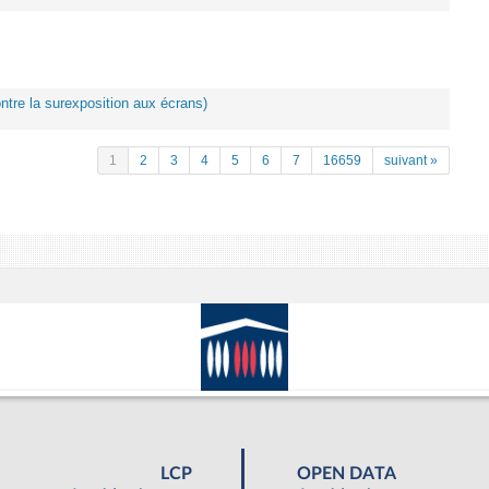
ontre la surexposition aux écrans)
1
2
3
4
5
6
7
16659
suivant »
LCP
OPEN DATA