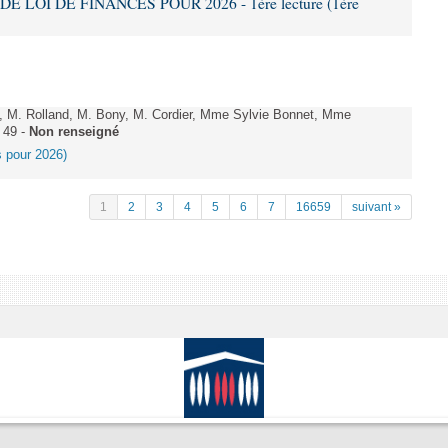
DE LOI DE FINANCES POUR 2026 - 1ère lecture (1ère
 M. Rolland, M. Bony, M. Cordier, Mme Sylvie Bonnet, Mme
 49 -
Non renseigné
es pour 2026)
1
2
3
4
5
6
7
16659
suivant »