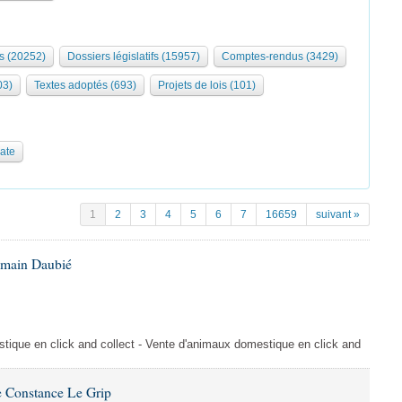
s (20252)
Dossiers législatifs (15957)
Comptes-rendus (3429)
03)
Textes adoptés (693)
Projets de lois (101)
date
1
2
3
4
5
6
7
16659
suivant »
omain Daubié
ique en click and collect - Vente d'animaux domestique en click and
 Constance Le Grip