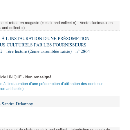
e et retrait en magasin (« click and collect ») - Vente d'animaux en
k and collect »)
VE À L'INSTAURATION D'UNE PRÉSOMPTION
US CULTURELS PAR LES FOURNISSEURS
re lecture (2ème assemblée saisie) - n° 2864
ticle UNIQUE -
Non renseigné
ive à l’instauration d’une présomption d’utilisation des contenus
ce artificielle)
e Sandra Delannoy
 chiens et de chats en click and collect - Interdiction de vente de