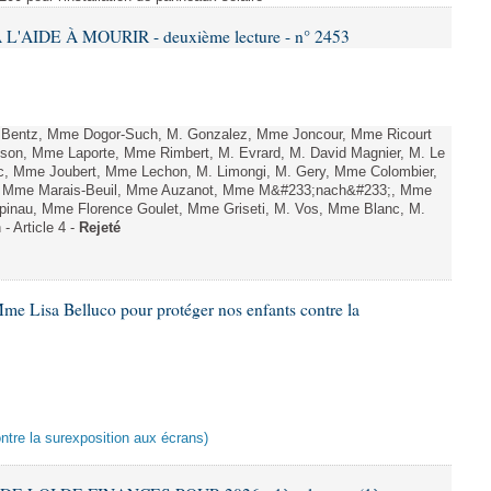
L'AIDE À MOURIR - deuxième lecture - n° 2453
. Bentz, Mme Dogor-Such, M. Gonzalez, Mme Joncour, Mme Ricourt
Tesson, Mme Laporte, Mme Rimbert, M. Evrard, M. David Magnier, M. Le
c, Mme Joubert, Mme Lechon, M. Limongi, M. Gery, Mme Colombier,
rd, Mme Marais-Beuil, Mme Auzanot, Mme M&#233;nach&#233;, Mme
;pinau, Mme Florence Goulet, Mme Griseti, M. Vos, Mme Blanc, M.
- Article 4 -
Rejeté
me Lisa Belluco pour protéger nos enfants contre la
ontre la surexposition aux écrans)