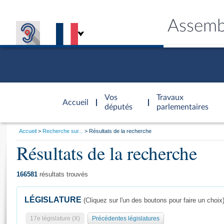
Assemb
Accèder à
la page
Vos
Travaux
Accueil
d'accueil
députés
parlementaires
Vous
Accueil
Recherche sur...
Résultats de la recherche
êtes
Résultats de la recherche
Général
ici
CONNEX
TRAVA
CONNA
DÉC
:
166581
résultats trouvés
LÉGISLATURE
(Cliquez sur l'un des boutons pour faire un choix
17e législature (X)
Précédentes législatures