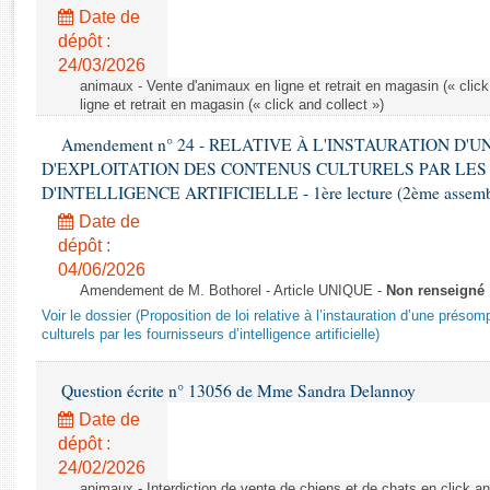
Rapports d'enquête
Date de
Rapports législatifs
dépôt :
Rapports sur l'application des lois
24/03/2026
Baromètre de l’application des lois
animaux - Vente d'animaux en ligne et retrait en magasin (« click
ligne et retrait en magasin (« click and collect »)
Amendement n° 24 - RELATIVE À L'INSTAURATION D'
Dossiers législatifs
D'EXPLOITATION DES CONTENUS CULTURELS PAR LES
Budget et sécurité sociale
D'INTELLIGENCE ARTIFICIELLE - 1ère lecture (2ème assemblé
Questions écrites et orales
Date de
Comptes rendus des débats
dépôt :
04/06/2026
Amendement de M. Bothorel - Article UNIQUE -
Non renseigné
Voir le dossier (Proposition de loi relative à l’instauration d’une présom
culturels par les fournisseurs d’intelligence artificielle)
Question écrite n° 13056 de Mme Sandra Delannoy
Date de
dépôt :
24/02/2026
animaux - Interdiction de vente de chiens et de chats en click and