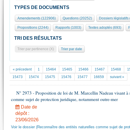
S'id
Présidence
Séance publique
Rôle et pouvoirs de l'Assemblée
Visiter l'Assemblée
TYPES DE DOCUMENTS
Fiches « Connaissance de l’Assemblée »
577 députés
Commissions et autres organes
Visite virtuelle du palais Bourbon
Amendements (122906)
Questions (20252)
Dossiers législatifs
Organisation de l'Assemblée
Groupes politiques
Europe et International
Assister à une séance
Mot
Propositions (2244)
Rapports (1003)
Textes adoptés (693)
P
Présidence
Conférence des Présidents
Bureau
Collège des Ques
Élections législatives
Contrôle et évaluation
Accès des chercheurs à l’Assemblée
TRI DES RÉSULTATS
Congrès
Les évènements
S'inscrire
Trier par pertinence (X)
Trier par date
Pétitions
Statistiques et chiffres clés
Transparence et déontologie
Vous n'ave
Patrimoine
E
Documents de référence
« précedent
1
15464
15465
15466
15467
15468
1
La Bibliothèque
( Constitution | Règlement de l'Assemblée ... )
Documents parlementaires
15473
15474
15475
15476
15477
16659
suivant »
Les archives
Projets de loi
Contacts et plan d'accès
N° 2973 - Proposition de loi de M. Marcellin Nadeau visant à re
Propositions de loi
Histoire
comme sujet de protection juridique, notamment outre-mer
Photos libres de droit
Amendements
Juniors
Date de
Textes adoptés
Anciennes législatures
dépôt :
23/06/2026
Liens vers les sites publics
Rapports d'information
Voir le dossier (Reconnaître des entités naturelles comme sujet de pro