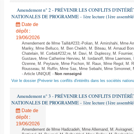
Amendement n° 2 - PRÉVENIR LES CONFLITS D'INTÉR
NATIONALES DE PROGRAMME - 1ère lecture (1ère assemblée s
Date de
dépôt :
19/06/2026
Amendement de Mme Taill&#233;-Polian, M. Amirshahi, Mme Arr
Mariky, Mme Belluco, M. Ben Cheikh, M. Biteau, M. Arnaud Bo
Chatelain, M. Corbi&#232;re, M. Davi, M. Duplessy, M. Fournier
Gustave, Mme Catherine Hervieu, M. Iordanoff, Mme Laernoes,
Ozenne, M. Peytavie, Mme Pochon, M. Raux, Mme Regol, M. 
Rousseau, M. Ruffin, Mme Sas, Mme Sebaihi, Mme Simonnet, M.
- Article UNIQUE -
Non renseigné
Voir le dossier (Prévenir les conflits d'intérêts dans les sociétés nati
Amendement n° 3 - PRÉVENIR LES CONFLITS D'INTÉR
NATIONALES DE PROGRAMME - 1ère lecture (1ère assemblée s
Date de
dépôt :
19/06/2026
Amendement de Mme Hadizadeh, Mme Allemand, M. Aviragnet, 