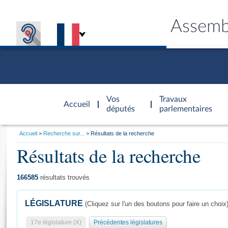
Assemb
Accèder à
la page
Vos
Travaux
Accueil
d'accueil
députés
parlementaires
Vous
Accueil
Recherche sur...
Résultats de la recherche
êtes
Résultats de la recherche
Général
ici
CONNEX
TRAVA
CONNA
DÉC
:
166585
résultats trouvés
LÉGISLATURE
(Cliquez sur l'un des boutons pour faire un choix
17e législature (X)
Précédentes législatures