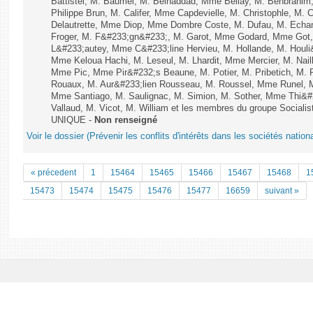
Battistel, M. Baumel, M. Belhaddad, Mme Bellay, M. Benbrahi
Philippe Brun, M. Califer, Mme Capdevielle, M. Christophle, M. 
Delautrette, Mme Diop, Mme Dombre Coste, M. Dufau, M. Echa
Froger, M. F&#233;gn&#233;, M. Garot, Mme Godard, Mme Got,
L&#233;autey, Mme C&#233;line Hervieu, M. Hollande, M. Houl
Mme Keloua Hachi, M. Leseul, M. Lhardit, Mme Mercier, M. Nail
Mme Pic, Mme Pir&#232;s Beaune, M. Potier, M. Pribetich, M
Rouaux, M. Aur&#233;lien Rousseau, M. Roussel, Mme Runel, 
Mme Santiago, M. Saulignac, M. Simion, M. Sother, Mme Thi&#
Vallaud, M. Vicot, M. William et les membres du groupe Socialist
UNIQUE -
Non renseigné
Voir le dossier (Prévenir les conflits d'intérêts dans les sociétés nati
« précedent
1
15464
15465
15466
15467
15468
1
15473
15474
15475
15476
15477
16659
suivant »