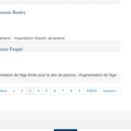
Romain Baubry
ainiens - Importation d'oeufs ukrainiens
ierry Frappé
tation de l'âge limite pour le don de plasma - Augmentation de l'âge
dent
1
2
3
4
5
6
7
8
9
16659
suivant »