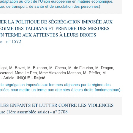
d’adaptation au droit de l’Union européenne en matière économique,
ue, de transport, de santé et de circulation des personnes)
MNER LA POLITIQUE DE SÉGRÉGATION IMPOSÉE AUX
ÉGIME DES TALIBANS ET PRENDRE DES MESURES
N TERME AUX ATTEINTES À LEURS DROITS
 - n° 1572
got, M. Bovet, M. Buisson, M. Chenu, M. de Fleurian, M. Dragon,
serand, Mme Le Pen, Mme Alexandra Masson, M. Pfeffer, M.
- Article UNIQUE -
Rejeté
ue de ségrégation imposée aux femmes afghanes par le régime des
riées pour mettre un terme aux atteintes à leurs droits fondamentaux)
ER LES ENFANTS ET LUTTER CONTRE LES VIOLENCES
 (1ère assemblée saisie) - n° 2708