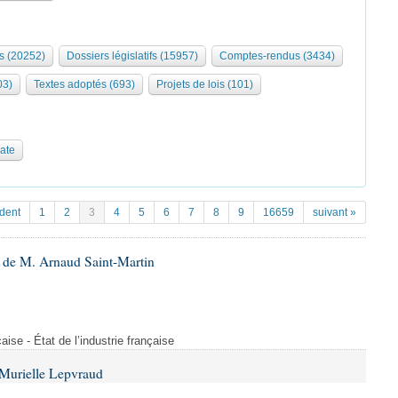
s (20252)
Dossiers législatifs (15957)
Comptes-rendus (3434)
03)
Textes adoptés (693)
Projets de lois (101)
date
dent
1
2
3
4
5
6
7
8
9
16659
suivant »
 de M. Arnaud Saint-Martin
çaise - État de l’industrie française
Murielle Lepvraud