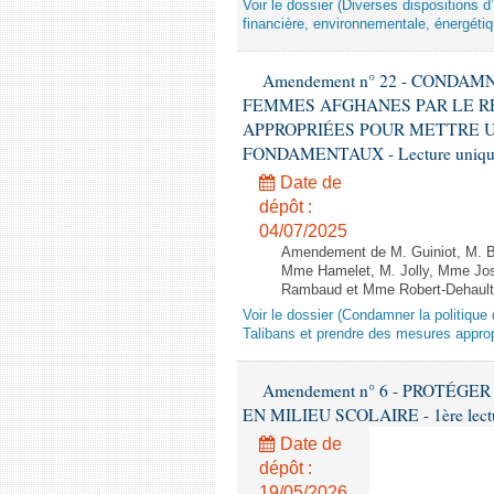
Voir le dossier (Diverses dispositions 
financière, environnementale, énergétiq
Amendement n° 22 - CONDA
FEMMES AFGHANES PAR LE R
APPROPRIÉES POUR METTRE U
FONDAMENTAUX - Lecture unique
Date de
dépôt :
04/07/2025
Amendement de M. Guiniot, M. Bi
Mme Hamelet, M. Jolly, Mme Jos
Rambaud et Mme Robert-Dehault 
Voir le dossier (Condamner la politiq
Talibans et prendre des mesures approp
Amendement n° 6 - PROTÉG
EN MILIEU SCOLAIRE - 1ère lecture
Date de
dépôt :
19/05/2026