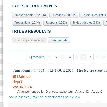
S'id
Présidence
Séance publique
Rôle et pouvoirs de l'Assemblée
Visiter l'Assemblée
TYPES DE DOCUMENTS
Fiches « Connaissance de l’Assemblée »
577 députés
Commissions et autres organes
Visite virtuelle du palais Bourbon
Amendements (122906)
Questions (20252)
Dossiers législatifs
Organisation de l'Assemblée
Groupes politiques
Europe et International
Assister à une séance
Mot
Propositions (2244)
Rapports (1003)
Textes adoptés (693)
P
Présidence
Conférence des Présidents
Bureau
Collège des Ques
Élections législatives
Contrôle et évaluation
Accès des chercheurs à l’Assemblée
TRI DES RÉSULTATS
Congrès
Les évènements
S'inscrire
Trier par pertinence (X)
Trier par date
Pétitions
Statistiques et chiffres clés
Transparence et déontologie
Vous n'ave
Patrimoine
E
Documents de référence
« précedent
1
2
3
4
5
6
7
8
9
La Bibliothèque
( Constitution | Règlement de l'Assemblée ... )
Documents parlementaires
Les archives
Amendement n° 574 - PLF POUR 2025 - 1ère lecture (1ère ass
Projets de loi
Contacts et plan d'accès
Date de
Propositions de loi
Histoire
Photos libres de droit
dépôt :
Amendements
Juniors
28/10/2024
Textes adoptés
Amendement de M. Bruneau, rapporteur - Article 42 -
Adopté
Anciennes législatures
Voir le dossier (Projet de loi de finances pour 2025)
Liens vers les sites publics
Rapports d'information