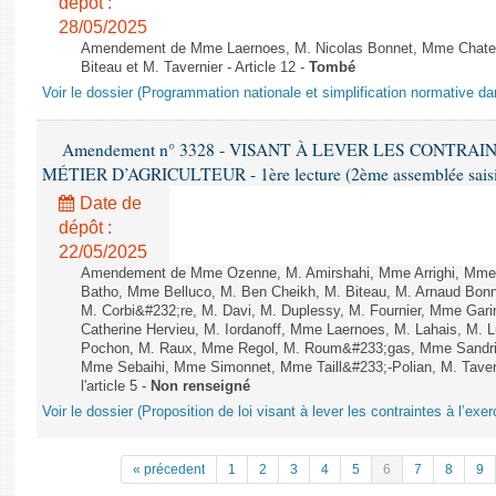
dépôt :
28/05/2025
Amendement de Mme Laernoes, M. Nicolas Bonnet, Mme Chatela
Biteau et M. Tavernier - Article 12 -
Tombé
Voir le dossier (Programmation nationale et simplification normative d
Amendement n° 3328 - VISANT À LEVER LES CONTRAI
MÉTIER D’AGRICULTEUR - 1ère lecture (2ème assemblée saisie
Date de
dépôt :
22/05/2025
Amendement de Mme Ozenne, M. Amirshahi, Mme Arrighi, Mme 
Batho, Mme Belluco, M. Ben Cheikh, M. Biteau, M. Arnaud Bonn
M. Corbi&#232;re, M. Davi, M. Duplessy, M. Fournier, Mme Gar
Catherine Hervieu, M. Iordanoff, Mme Laernoes, M. Lahais, M.
Pochon, M. Raux, Mme Regol, M. Roum&#233;gas, Mme Sandri
Mme Sebaihi, Mme Simonnet, Mme Taill&#233;-Polian, M. Tavern
l'article 5 -
Non renseigné
Voir le dossier (Proposition de loi visant à lever les contraintes à l’exer
« précedent
1
2
3
4
5
6
7
8
9