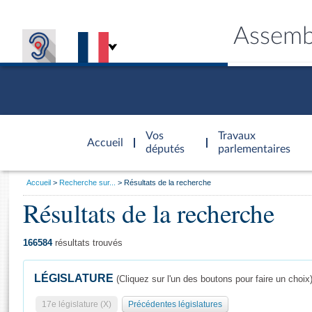
Assemb
Accèder à
la page
Vos
Travaux
Accueil
d'accueil
députés
parlementaires
Vous
Accueil
Recherche sur...
Résultats de la recherche
êtes
Résultats de la recherche
Général
ici
CONNEX
TRAVA
CONNA
DÉC
:
166584
résultats trouvés
LÉGISLATURE
(Cliquez sur l'un des boutons pour faire un choix
17e législature (X)
Précédentes législatures