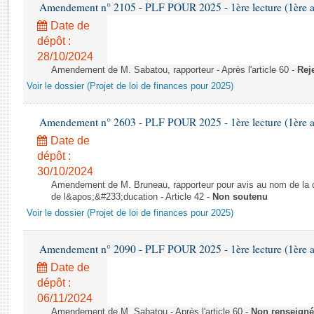
Rapports d'enquête
Amendement n° 2105 - PLF POUR 2025 - 1ère lecture (1ère as
Rapports législatifs
Date de
Rapports sur l'application des lois
dépôt :
28/10/2024
Baromètre de l’application des lois
Amendement de M. Sabatou, rapporteur - Après l'article 60 -
Rej
Voir le dossier (Projet de loi de finances pour 2025)
Dossiers législatifs
Budget et sécurité sociale
Amendement n° 2603 - PLF POUR 2025 - 1ère lecture (1ère as
Questions écrites et orales
Date de
Comptes rendus des débats
dépôt :
30/10/2024
Amendement de M. Bruneau, rapporteur pour avis au nom de la co
de l&apos;&#233;ducation - Article 42 -
Non soutenu
Voir le dossier (Projet de loi de finances pour 2025)
Amendement n° 2090 - PLF POUR 2025 - 1ère lecture (1ère as
Date de
dépôt :
06/11/2024
Amendement de M. Sabatou - Après l'article 60 -
Non renseigné