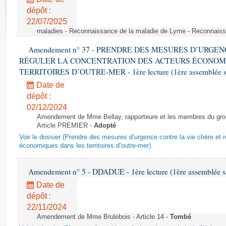
Rapports d'enquête
dépôt :
Rapports législatifs
22/07/2025
Rapports sur l'application des lois
maladies - Reconnaissance de la maladie de Lyme - Reconnais
Baromètre de l’application des lois
Amendement n° 37 - PRENDRE DES MESURES D’URGE
RÉGULER LA CONCENTRATION DES ACTEURS ÉCONOM
Dossiers législatifs
TERRITOIRES D’OUTRE-MER - 1ère lecture (1ère assemblée sai
Budget et sécurité sociale
Date de
Questions écrites et orales
dépôt :
02/12/2024
Comptes rendus des débats
Amendement de Mme Bellay, rapporteure et les membres du grou
Article PREMIER -
Adopté
Voir le dossier (Prendre des mesures d’urgence contre la vie chère et r
économiques dans les territoires d’outre-mer)
Amendement n° 5 - DDADUE - 1ère lecture (1ère assemblée sai
Date de
dépôt :
22/11/2024
Amendement de Mme Brulebois - Article 14 -
Tombé