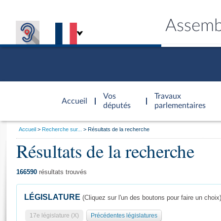
Assemb
Accèder à
la page
Vos
Travaux
Accueil
d'accueil
députés
parlementaires
Vous
Accueil
Recherche sur...
Résultats de la recherche
êtes
Résultats de la recherche
Général
ici
CONNEX
TRAVA
CONNA
DÉC
:
166590
résultats trouvés
LÉGISLATURE
(Cliquez sur l'un des boutons pour faire un choix
17e législature (X)
Précédentes législatures