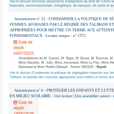
Voir le dossier (Diverses dispositions d’adaptation au droit de l’Unio
financière, environnementale, énergétique, de transport, de santé et de
Amendement n° 22 - CONDAMNER LA POLITIQUE DE 
FEMMES AFGHANES PAR LE RÉGIME DES TALIBANS E
APPROPRIÉES POUR METTRE UN TERME AUX ATTEINTE
FONDAMENTAUX - Lecture unique - n° 1572
Date de
dépôt :
04/07/2025
Amendement de M. Guiniot, M. Bigot, M. Bovet, M. Buisson, M.
Mme Hamelet, M. Jolly, Mme Josserand, Mme Le Pen, Mme Alex
Rambaud et Mme Robert-Dehault - Article UNIQUE -
Rejeté
Voir le dossier (Condamner la politique de ségrégation imposée aux f
Talibans et prendre des mesures appropriées pour mettre un terme aux 
Amendement n° 6 - PROTÉGER LES ENFANTS ET LUT
EN MILIEU SCOLAIRE - 1ère lecture (1ère assemblée saisie) - 
Date de
dépôt :
19/05/2026