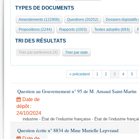
S'id
Présidence
Séance publique
Rôle et pouvoirs de l'Assemblée
Visiter l'Assemblée
TYPES DE DOCUMENTS
Fiches « Connaissance de l’Assemblée »
577 députés
Commissions et autres organes
Visite virtuelle du palais Bourbon
Amendements (122906)
Questions (20252)
Dossiers législatifs
Organisation de l'Assemblée
Groupes politiques
Europe et International
Assister à une séance
Mot
Propositions (2244)
Rapports (1003)
Textes adoptés (693)
P
Présidence
Conférence des Présidents
Bureau
Collège des Ques
Élections législatives
Contrôle et évaluation
Accès des chercheurs à l’Assemblée
TRI DES RÉSULTATS
Congrès
Les évènements
S'inscrire
Trier par pertinence (X)
Trier par date
Pétitions
Statistiques et chiffres clés
Transparence et déontologie
Vous n'ave
Patrimoine
E
Documents de référence
« précedent
1
2
3
4
5
La Bibliothèque
( Constitution | Règlement de l'Assemblée ... )
Documents parlementaires
Les archives
Question au Gouvernement n° 95 de M. Arnaud Saint-Martin
Projets de loi
Contacts et plan d'accès
Date de
Propositions de loi
Histoire
Photos libres de droit
dépôt :
Amendements
Juniors
24/10/2024
Textes adoptés
industrie - État de l’industrie française - État de l’industrie frança
Anciennes législatures
Question écrite n° 8834 de Mme Murielle Lepvraud
Liens vers les sites publics
Rapports d'information
Date de