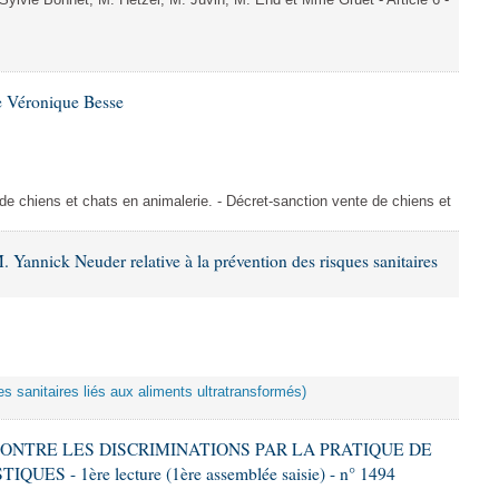
vie Bonnet, M. Hetzel, M. Juvin, M. End et Mme Gruet - Article 6 -
e Véronique Besse
de chiens et chats en animalerie. - Décret-sanction vente de chiens et
 Yannick Neuder relative à la prévention des risques sanitaires
es sanitaires liés aux aliments ultratransformés)
 CONTRE LES DISCRIMINATIONS PAR LA PRATIQUE DE
S - 1ère lecture (1ère assemblée saisie) - n° 1494