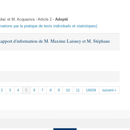
c et M. Acquaviva - Article 2 -
Adopté
inations par la pratique de tests individuels et statistiques)
Rapport d'information de M. Maxime Laisney et M. Stéphane
2
3
4
5
6
7
8
9
10
11
16659
suivant »