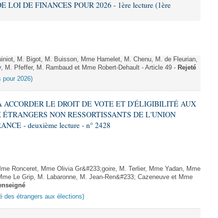
E LOI DE FINANCES POUR 2026 - 1ère lecture (1ère
niot, M. Bigot, M. Buisson, Mme Hamelet, M. Chenu, M. de Fleurian,
, M. Pfeffer, M. Rambaud et Mme Robert-Dehault - Article 49 -
Rejeté
es pour 2026)
 À ACCORDER LE DROIT DE VOTE ET D'ÉLIGIBILITÉ AUX
 ÉTRANGERS NON RESSORTISSANTS DE L'UNION
 - deuxième lecture - n° 2428
me Ronceret, Mme Olivia Gr&#233;goire, M. Terlier, Mme Yadan, Mme
, Mme Le Grip, M. Labaronne, M. Jean-Ren&#233; Cazeneuve et Mme
enseigné
ité des étrangers aux élections)