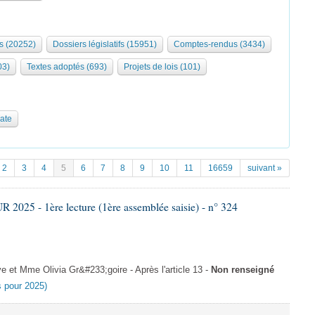
s (20252)
Dossiers législatifs (15951)
Comptes-rendus (3434)
03)
Textes adoptés (693)
Projets de lois (101)
date
2
3
4
5
6
7
8
9
10
11
16659
suivant »
025 - 1ère lecture (1ère assemblée saisie) - n° 324
et Mme Olivia Gr&#233;goire - Après l'article 13 -
Non renseigné
es pour 2025)