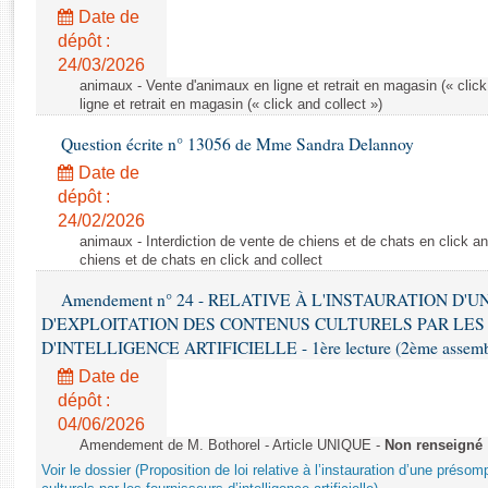
Rapports d'enquête
Date de
Rapports législatifs
dépôt :
Rapports sur l'application des lois
24/03/2026
Baromètre de l’application des lois
animaux - Vente d'animaux en ligne et retrait en magasin (« click
ligne et retrait en magasin (« click and collect »)
Question écrite n° 13056 de Mme Sandra Delannoy
Dossiers législatifs
Date de
Budget et sécurité sociale
dépôt :
Questions écrites et orales
24/02/2026
Comptes rendus des débats
animaux - Interdiction de vente de chiens et de chats en click and
chiens et de chats en click and collect
Amendement n° 24 - RELATIVE À L'INSTAURATION D'
D'EXPLOITATION DES CONTENUS CULTURELS PAR LES
D'INTELLIGENCE ARTIFICIELLE - 1ère lecture (2ème assemblé
Date de
dépôt :
04/06/2026
Amendement de M. Bothorel - Article UNIQUE -
Non renseigné
Voir le dossier (Proposition de loi relative à l’instauration d’une présom