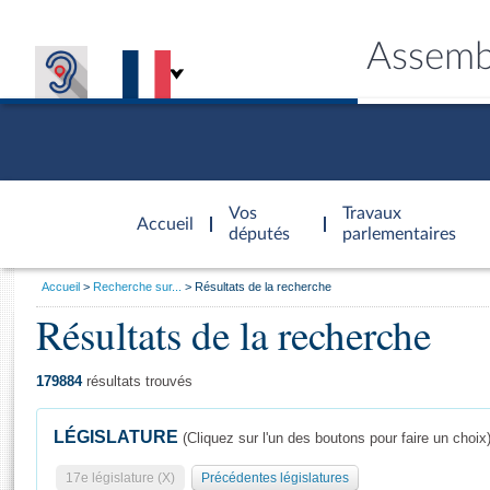
Assemb
Accèder à
la page
Vos
Travaux
Accueil
d'accueil
députés
parlementaires
Vous
Accueil
Recherche sur...
Résultats de la recherche
êtes
Résultats de la recherche
Général
ici
CONNEX
TRAVA
CONNA
DÉC
:
179884
résultats trouvés
LÉGISLATURE
(Cliquez sur l'un des boutons pour faire un choix
17e législature (X)
Précédentes législatures