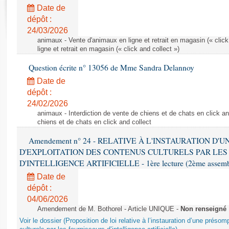
Rapports d'enquête
Date de
Rapports législatifs
dépôt :
Rapports sur l'application des lois
24/03/2026
Baromètre de l’application des lois
animaux - Vente d'animaux en ligne et retrait en magasin (« click
ligne et retrait en magasin (« click and collect »)
Question écrite n° 13056 de Mme Sandra Delannoy
Dossiers législatifs
Date de
Budget et sécurité sociale
dépôt :
Questions écrites et orales
24/02/2026
Comptes rendus des débats
animaux - Interdiction de vente de chiens et de chats en click and
chiens et de chats en click and collect
Amendement n° 24 - RELATIVE À L'INSTAURATION D'
D'EXPLOITATION DES CONTENUS CULTURELS PAR LES
D'INTELLIGENCE ARTIFICIELLE - 1ère lecture (2ème assemblé
Date de
dépôt :
04/06/2026
Amendement de M. Bothorel - Article UNIQUE -
Non renseigné
Voir le dossier (Proposition de loi relative à l’instauration d’une présom