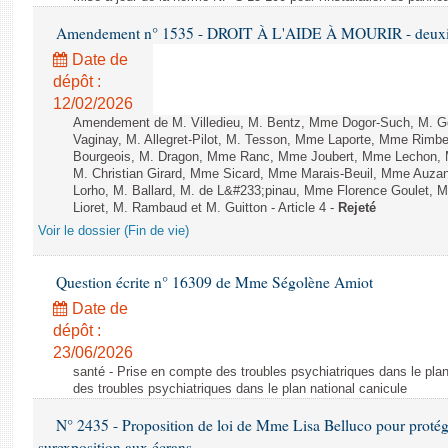
Amendement n° 1535 - DROIT À L'AIDE À MOURIR - deuxièm
Date de
dépôt :
12/02/2026
Amendement de M. Villedieu, M. Bentz, Mme Dogor-Such, M. G
Vaginay, M. Allegret-Pilot, M. Tesson, Mme Laporte, Mme Rimbe
Bourgeois, M. Dragon, Mme Ranc, Mme Joubert, Mme Lechon, M
M. Christian Girard, Mme Sicard, Mme Marais-Beuil, Mme Au
Lorho, M. Ballard, M. de L&#233;pinau, Mme Florence Goulet, 
Lioret, M. Rambaud et M. Guitton - Article 4 -
Rejeté
Voir le dossier (Fin de vie)
Question écrite n° 16309 de Mme Ségolène Amiot
Date de
dépôt :
23/06/2026
santé - Prise en compte des troubles psychiatriques dans le plan
des troubles psychiatriques dans le plan national canicule
N° 2435 - Proposition de loi de Mme Lisa Belluco pour protége
surexposition aux écrans