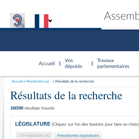
Assemb
Accèder à
la page
Vos
Travaux
Accueil
d'accueil
députés
parlementaires
Vous
Accueil
Recherche sur...
Résultats de la recherche
êtes
Résultats de la recherche
Général
ici
CONNEX
TRAVA
CONNA
DÉC
:
166590
résultats trouvés
LÉGISLATURE
(Cliquez sur l'un des boutons pour faire un choix
17e législature (X)
Précédentes législatures