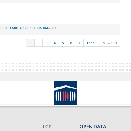
ontre la surexposition aux écrans)
1
2
3
4
5
6
7
16659
suivant »
LCP
OPEN DATA