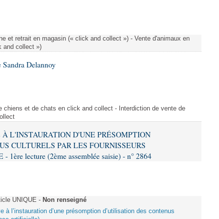
e et retrait en magasin (« click and collect ») - Vente d'animaux en
k and collect »)
e Sandra Delannoy
 chiens et de chats en click and collect - Interdiction de vente de
ollect
VE À L'INSTAURATION D'UNE PRÉSOMPTION
US CULTURELS PAR LES FOURNISSEURS
re lecture (2ème assemblée saisie) - n° 2864
ticle UNIQUE -
Non renseigné
ive à l’instauration d’une présomption d’utilisation des contenus