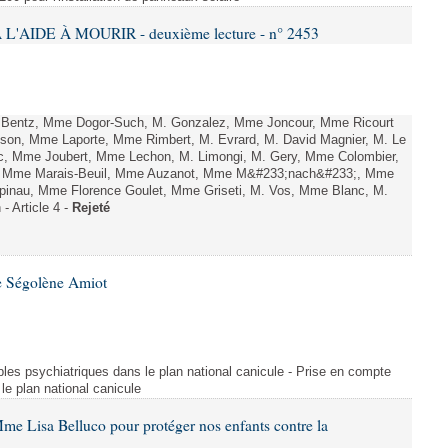
L'AIDE À MOURIR - deuxième lecture - n° 2453
. Bentz, Mme Dogor-Such, M. Gonzalez, Mme Joncour, Mme Ricourt
Tesson, Mme Laporte, Mme Rimbert, M. Evrard, M. David Magnier, M. Le
c, Mme Joubert, Mme Lechon, M. Limongi, M. Gery, Mme Colombier,
rd, Mme Marais-Beuil, Mme Auzanot, Mme M&#233;nach&#233;, Mme
;pinau, Mme Florence Goulet, Mme Griseti, M. Vos, Mme Blanc, M.
- Article 4 -
Rejeté
e Ségolène Amiot
les psychiatriques dans le plan national canicule - Prise en compte
le plan national canicule
me Lisa Belluco pour protéger nos enfants contre la