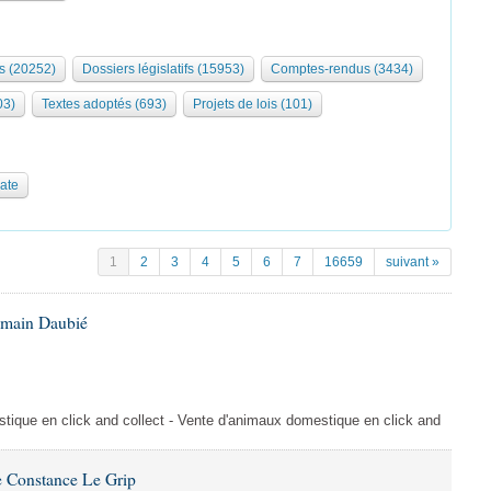
s (20252)
Dossiers législatifs (15953)
Comptes-rendus (3434)
03)
Textes adoptés (693)
Projets de lois (101)
date
1
2
3
4
5
6
7
16659
suivant »
omain Daubié
ique en click and collect - Vente d'animaux domestique en click and
 Constance Le Grip