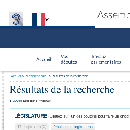
Assemb
Accèder à
la page
Vos
Travaux
Accueil
d'accueil
députés
parlementaires
Vous
Accueil
Recherche sur...
Résultats de la recherche
êtes
Résultats de la recherche
Général
ici
CONNEX
TRAVA
CONNA
DÉC
:
166590
résultats trouvés
LÉGISLATURE
(Cliquez sur l'un des boutons pour faire un choix
17e législature (X)
Précédentes législatures