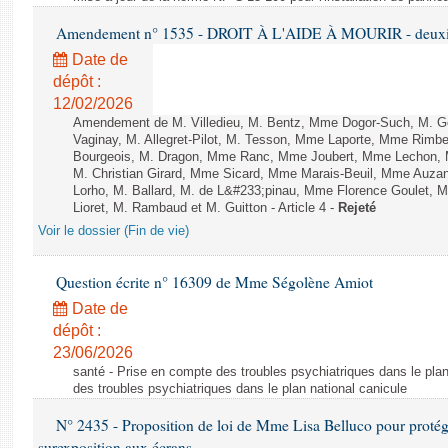
Amendement n° 1535 - DROIT À L'AIDE À MOURIR - deuxièm
Date de
dépôt :
12/02/2026
Amendement de M. Villedieu, M. Bentz, Mme Dogor-Such, M. G
Vaginay, M. Allegret-Pilot, M. Tesson, Mme Laporte, Mme Rimbe
Bourgeois, M. Dragon, Mme Ranc, Mme Joubert, Mme Lechon, M
M. Christian Girard, Mme Sicard, Mme Marais-Beuil, Mme Au
Lorho, M. Ballard, M. de L&#233;pinau, Mme Florence Goulet, 
Lioret, M. Rambaud et M. Guitton - Article 4 -
Rejeté
Voir le dossier (Fin de vie)
Question écrite n° 16309 de Mme Ségolène Amiot
Date de
dépôt :
23/06/2026
santé - Prise en compte des troubles psychiatriques dans le plan
des troubles psychiatriques dans le plan national canicule
N° 2435 - Proposition de loi de Mme Lisa Belluco pour protége
surexposition aux écrans