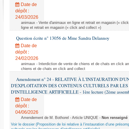
Rapports d'enquête
Date de
Rapports législatifs
dépôt :
Rapports sur l'application des lois
24/03/2026
Baromètre de l’application des lois
animaux - Vente d'animaux en ligne et retrait en magasin (« click
ligne et retrait en magasin (« click and collect »)
Question écrite n° 13056 de Mme Sandra Delannoy
Dossiers législatifs
Date de
Budget et sécurité sociale
dépôt :
Questions écrites et orales
24/02/2026
Comptes rendus des débats
animaux - Interdiction de vente de chiens et de chats en click and
chiens et de chats en click and collect
Amendement n° 24 - RELATIVE À L'INSTAURATION D'
D'EXPLOITATION DES CONTENUS CULTURELS PAR LES
D'INTELLIGENCE ARTIFICIELLE - 1ère lecture (2ème assemblé
Date de
dépôt :
04/06/2026
Amendement de M. Bothorel - Article UNIQUE -
Non renseigné
Voir le dossier (Proposition de loi relative à l’instauration d’une présom