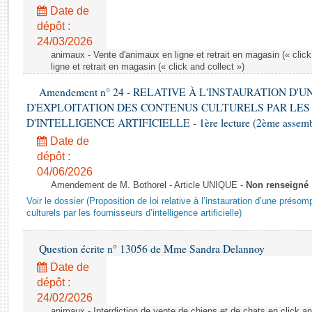
Rapports d'enquête
Date de
Rapports législatifs
dépôt :
Rapports sur l'application des lois
24/03/2026
Baromètre de l’application des lois
animaux - Vente d'animaux en ligne et retrait en magasin (« click
ligne et retrait en magasin (« click and collect »)
Amendement n° 24 - RELATIVE À L'INSTAURATION D'
Dossiers législatifs
D'EXPLOITATION DES CONTENUS CULTURELS PAR LES
Budget et sécurité sociale
D'INTELLIGENCE ARTIFICIELLE - 1ère lecture (2ème assemblé
Questions écrites et orales
Date de
Comptes rendus des débats
dépôt :
04/06/2026
Amendement de M. Bothorel - Article UNIQUE -
Non renseigné
Voir le dossier (Proposition de loi relative à l’instauration d’une présom
culturels par les fournisseurs d’intelligence artificielle)
Question écrite n° 13056 de Mme Sandra Delannoy
Date de
dépôt :
24/02/2026
animaux - Interdiction de vente de chiens et de chats en click and