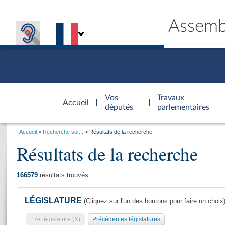
Assemb
Accèder à
la page
Vos
Travaux
Accueil
d'accueil
députés
parlementaires
Vous
Accueil
Recherche sur...
Résultats de la recherche
êtes
Résultats de la recherche
Général
ici
CONNEX
TRAVA
CONNA
DÉC
:
166579
résultats trouvés
LÉGISLATURE
(Cliquez sur l'un des boutons pour faire un choix
17e législature (X)
Précédentes législatures