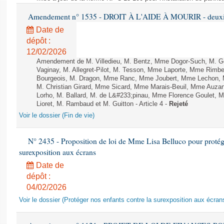
Amendement n° 1535 - DROIT À L'AIDE À MOURIR - deuxièm
Date de
dépôt :
12/02/2026
Amendement de M. Villedieu, M. Bentz, Mme Dogor-Such, M. G
Vaginay, M. Allegret-Pilot, M. Tesson, Mme Laporte, Mme Rimbe
Bourgeois, M. Dragon, Mme Ranc, Mme Joubert, Mme Lechon, M
M. Christian Girard, Mme Sicard, Mme Marais-Beuil, Mme Au
Lorho, M. Ballard, M. de L&#233;pinau, Mme Florence Goulet, 
Lioret, M. Rambaud et M. Guitton - Article 4 -
Rejeté
Voir le dossier (Fin de vie)
N° 2435 - Proposition de loi de Mme Lisa Belluco pour protége
surexposition aux écrans
Date de
dépôt :
04/02/2026
Voir le dossier (Protéger nos enfants contre la surexposition aux écran